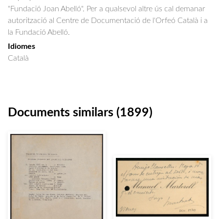
"Fundació Joan Abelló". Per a qualsevol altre ús cal demanar
autorització al Centre de Documentació de l'Orfeó Català i a
la Fundació Abelló.
Idiomes
Català
Documents similars (1899)