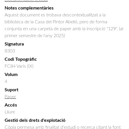
Notes complementàries
Aquest document es trobava descontextualitzat a la
biblioteca de la Casa del Pintor Abelló, pero de forma
conjunta en una carpeta de paper amb la inscripció "129". (al
primer semestre de l'any 2025)
Signatura
8303
Codi Topogràfic
FC84 Varis (IX)
Volum
4
Suport
Paper
Accés
Lliure
Gestió dels drets d'explotació
Còpia permesa amb finalitat d'estudi o recerca citant la font