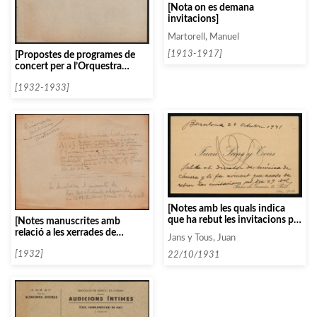
[Nota on es demana
invitacions]
Martorell, Manuel
[1913-1917]
[Propostes de programes de
concert per a l’Orquestra
Valenciana de Cambra]
[1932-1933]
[Notes amb les quals indica
que ha rebut les invitacions pel
[Notes manuscrites amb
concert, en una targeta de
relació a les xerrades de
Jans y Tous, Juan
visita de Juan Lans y Tous]
Federico Garcia Sanchiz]
[1932]
22/10/1931