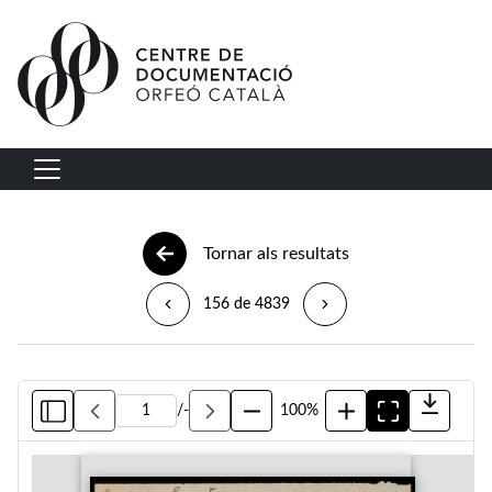
Vés al contingut
Navegació principal
Tornar als resultats
156 de 4839
/
-
100%