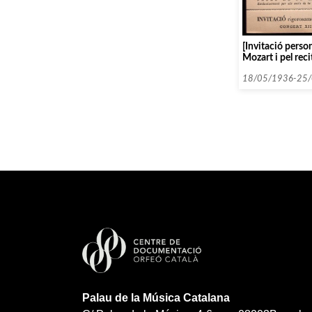
[Invitació person
Mozart i pel rec
Cassadó i Alexan
18/05/1936-25
Palau de la Música Catalana