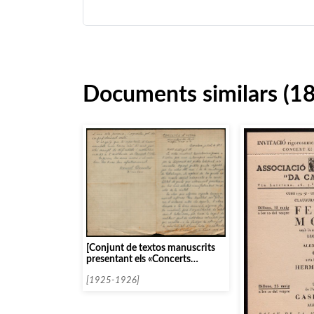
Documents similars (1
[Conjunt de textos manuscrits
presentant els «Concerts
d’Istiu»]
[1925-1926]