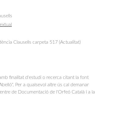
usells
extual
ncia Clausells carpeta 517 (Actualitat)
b finalitat d'estudi o recerca citant la font
belló". Per a qualsevol altre ús cal demanar
Centre de Documentació de l'Orfeó Català i a la
.