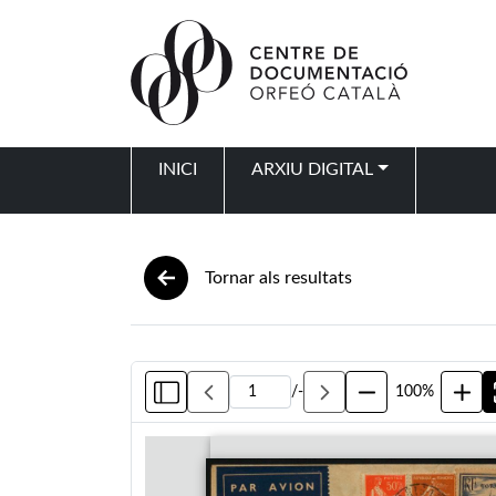
Vés al contingut
INICI
ARXIU DIGITAL
Navegació principal
Tornar als resultats
/
-
100%