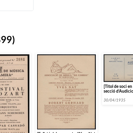
899)
[Titol de soci en
secció d’Audici
30/04/1935