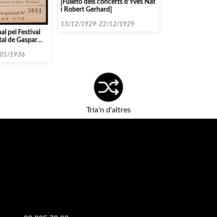
[Fulletó dels concerts d’Yves Nat
i Robert Gerhard]
13/12/1929-22/12/1929
al pel Festival
ital de Gaspar
dre Vilalta]
/05/1936
Tria'n d'altres