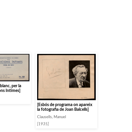
 blanc, per la
ons Intimes]
[Esbós de programa on apareix
la fotografia de Joan Balcells]
Clausells, Manuel
[1935]