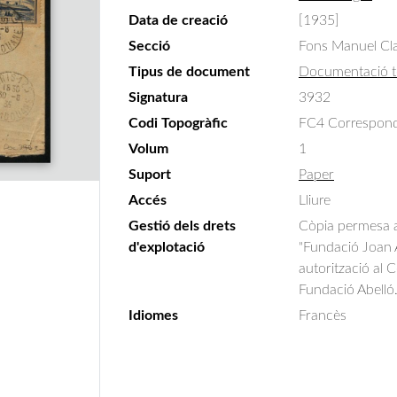
Data de creació
[1935]
Secció
Fons Manuel Cla
Tipus de document
Documentació t
Signatura
3932
Codi Topogràfic
FC4 Correspondè
Volum
1
Suport
Paper
Accés
Lliure
Gestió dels drets
Còpia permesa am
d'explotació
"Fundació Joan A
autorització al 
Fundació Abelló
Idiomes
Francès