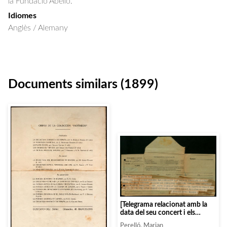
la Fundació Abelló.
Idiomes
Anglès / Alemany
Documents similars (1899)
[Telegrama relacionat amb la
data del seu concert i els
concerts del «Cuarteto Poulet»]
Perelló, Marian