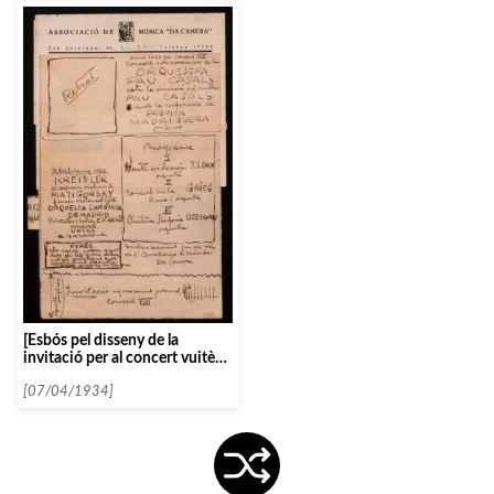
[Esbós pel disseny de la
invitació per al concert vuitè
del curs 1933-34]
[07/04/1934]