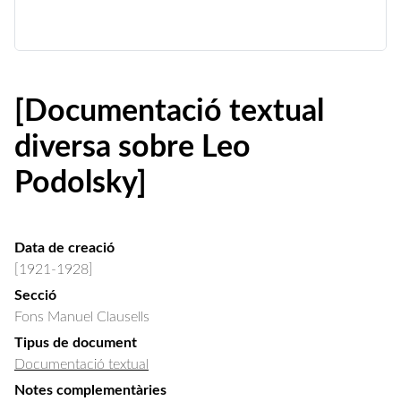
[Documentació textual
diversa sobre Leo
Podolsky]
Data de creació
[1921-1928]
Secció
Fons Manuel Clausells
Tipus de document
Documentació textual
Notes complementàries