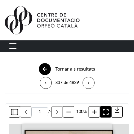
Vés al contingut
Navegació principal
Tornar als resultats
837 de 4839
/
-
100%