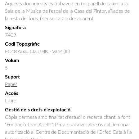
Aquests documents es trobaven en un parell de caixes a la
Sala de la Música de l'espai de la Casa del Pintor, aïllades de
la resta del fons, i sense cap ordre aparent.
Signatura
7409
Codi Topogràfic
FC48 Arxiu Clausells - Varis (III)
Volum
5
Suport
Paper
Accés
Lliure
Gestió dels drets d'explotació
Còpia permesa amb finalitat d'estudi o recerca citant la font
"Fundació Joan Abelló". Per a qualsevol altre ús cal demanar
autorització al Centre de Documentació de l'Orfeó Català i a