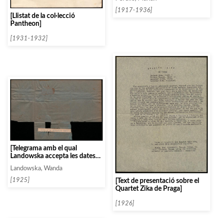
[1917-1936]
[Llistat de la col·lecció
Pantheon]
[1931-1932]
[Telegrama amb el qual
Landowska accepta les dates
proposades per Clausells]
Landowska, Wanda
[1925]
[Text de presentació sobre el
Quartet Zika de Praga]
[1926]