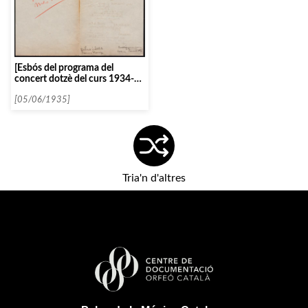
[Esbós del programa del
concert dotzè del curs 1934-
1935]
[05/06/1935]
Tria'n d'altres