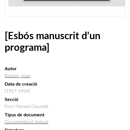
[Esbós manuscrit d’un
programa]
Autor
Roman, Joan
Data de creació
[1917-1936]
Secció
Fons Manuel Clausells
Tipus de document
Documentació textual