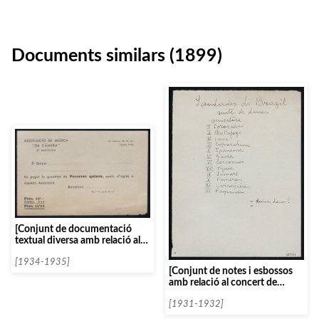
Documents similars (1899)
[Conjunt de documentació
textual diversa amb relació al
concert de The New English
Singers]
[1934-1935]
[Conjunt de notes i esbossos
amb relació al concert de
Darius Milhaud]
[1931-1932]