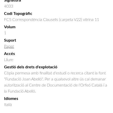
Signatura
4033
Codi Topogràfic
FC5 Correspondència Clausells (carpeta V22) vitrina 11
Volum
1
Suport
Paper
Accés
Lliure
Gestió dels drets d'explotació
Còpia permesa amb finalitat d'estudi o recerca citant la font
"Fundació Joan Abelló". Per a qualsevol altre ús cal demanar
autorització al Centre de Documentació de l'Orfeó Català i a
la Fundació Abelló.
Idiomes
Italià