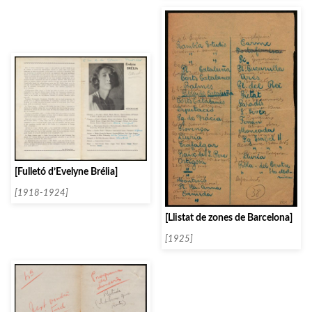
[Fulletó d’Évelyne Brélia]
[1918-1924]
[Llistat de zones de Barcelona]
[1925]