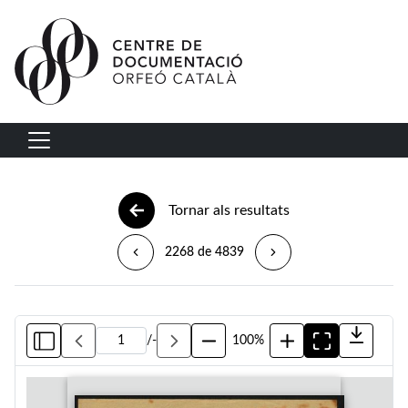
Vés al contingut
Navegació principal
Tornar als resultats
2268 de 4839
/
-
100%