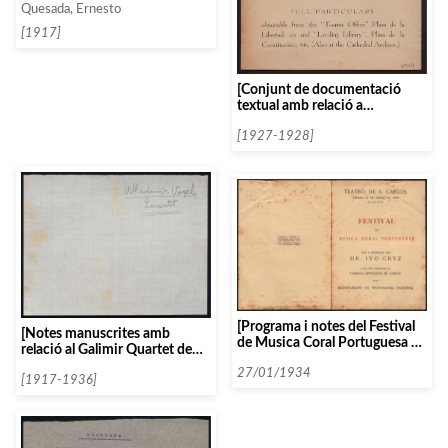
Quesada, Ernesto
[1917]
[Conjunt de documentació
textual amb relació a
l’Associació Bach per la Música
Antiga i Contemporania]
[1927-1928]
[Programa i notes del Festival
[Notes manuscrites amb
de Musica Coral Portuguesa al
relació al Galimir Quartet de
Teatro de S. Carlos]
Viena]
27/01/1934
[1917-1936]