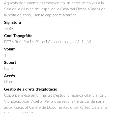
Aquests documents es trobaven en un parell de caixes a la
Sala de la Música de l'espai de la Casa del Pintor, aïllades de
la resta del fons, i sense cap ordre aparent.
Signatura
7389
Codi Topogràfic
FC76 Referències Piano i Clavicèmbal (II) i Varis (IV)
Volum
1
Suport
Paper
Accés
Lliure
Gestió dels drets d'explotació
Còpia permesa amb finalitat d'estudi o recerca citant la font
"Fundació Joan Abelló". Per a qualsevol altre ús cal demanar
autorització al Centre de Documentació de l'Orfeó Català i a