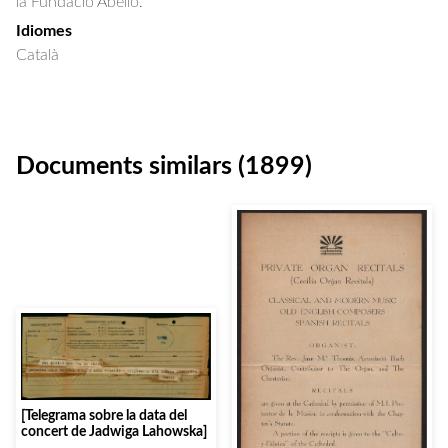
la Fundació Abelló.
Idiomes
Català
Documents similars (1899)
[Telegrama sobre la data del
concert de Jadwiga Lahowska]