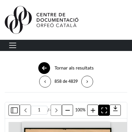
Vés al contingut
Navegació principal
Tornar als resultats
858 de 4839
/
-
100%