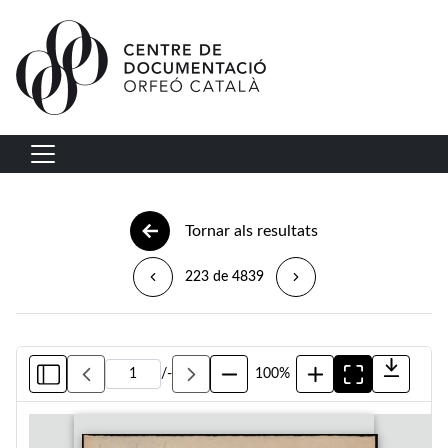
Vés al contingut
Navegació principal
Tornar als resultats
223 de 4839
/
-
100%