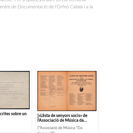
Centre de Documentació de l'Orfeó Català i a la
.
rites sobre un
[«Llista de senyors socis» de
l’Associació de Música da
Càmera de la temporada 1923-
["Associació de Música "Da
24]