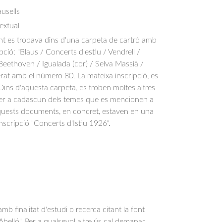
usells
extual
 es trobava dins d'una carpeta de cartró amb
pció: "Blaus / Concerts d'estiu / Vendrell /
Beethoven / Igualada (cor) / Selva Massià /
rat amb el número 80. La mateixa inscripció, es
 Dins d'aquesta carpeta, es troben moltes altres
per a cadascun dels temes que es mencionen a
Aquests documents, en concret, estaven en una
nscripció "Concerts d'Istiu 1926".
b finalitat d'estudi o recerca citant la font
belló". Per a qualsevol altre ús cal demanar