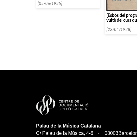
[05/06/1935]
[Esbós del progr
vuitè del curs q
Flonzaley Quarte
[22/04/1928]
Palau de la Música Catalana
C/ Palau de la Música, 4-6
08003
Barcelo