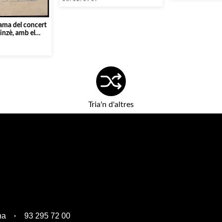
ama del concert
uinzè, amb el
t]
Tria'n d'altres
na
93 295 72 00