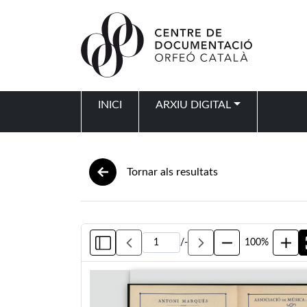
Vés al contingut
INICI
ARXIU DIGITAL
Navegació principal
Tornar als resultats
/
-
100%