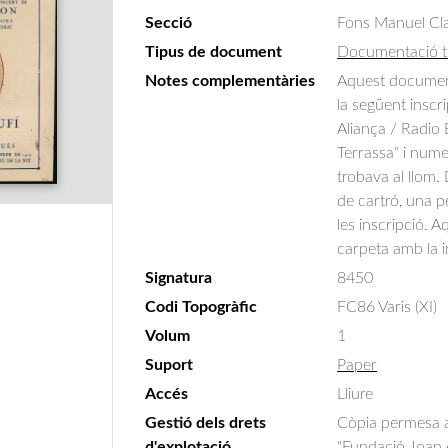
Secció
Fons Manuel Cla
Tipus de document
Documentació t
Notes complementàries
Aquest document
la següent inscri
Aliança / Radio 
Terrassa" i nume
trobava al llom.
de cartró, una 
les inscripció. 
carpeta amb la i
Signatura
8450
Codi Topogràfic
FC86 Varis (XI)
Volum
1
Suport
Paper
Accés
Lliure
Gestió dels drets
Còpia permesa am
d'explotació
"Fundació Joan A