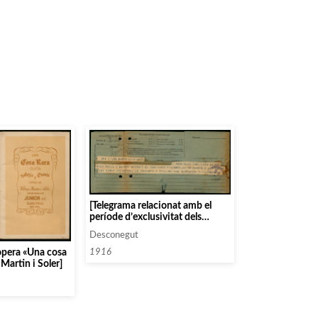
[Telegrama relacionat amb el
període d’exclusivitat dels
artistes al voltant d’una
Desconegut
actuació]
opera «Una cosa
1916
 Martin i Soler]