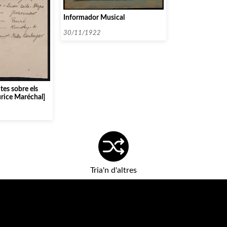
Informador Musical
30/11/1922
es sobre els
rice Maréchal]
Tria'n d'altres