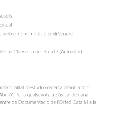
usells
extual
ta amb el nom imprès d'Emili Vendrell
ncia Clausells carpeta 517 (Actualitat)
b finalitat d'estudi o recerca citant la font
belló". Per a qualsevol altre ús cal demanar
Centre de Documentació de l'Orfeó Català i a la
.