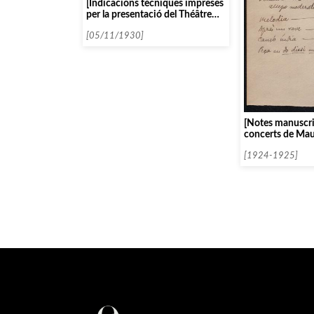
[Indicacions tècniques impreses
per la presentació del Théâtre
des Piccoli]
[05/11/1930]
[Notes manuscrit
concerts de Mau
[1924-1925]