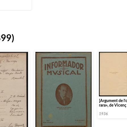
899)
[Argument de l’
rara», de Vicenç
1936