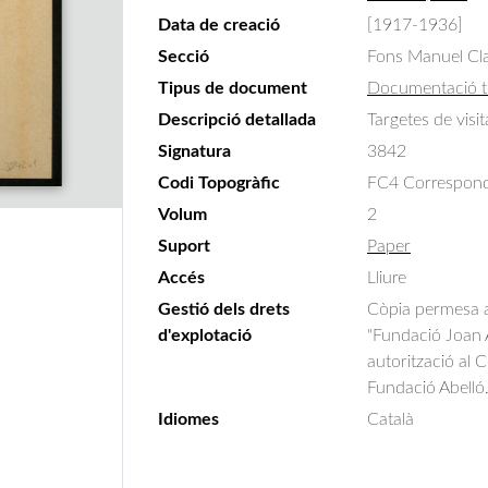
Data de creació
[1917-1936]
Secció
Fons Manuel Cla
Tipus de document
Documentació t
Descripció detallada
Targetes de visi
Signatura
3842
Codi Topogràfic
FC4 Correspondè
Volum
2
Suport
Paper
Accés
Lliure
Gestió dels drets
Còpia permesa am
d'explotació
"Fundació Joan A
autorització al 
Fundació Abelló
Idiomes
Català