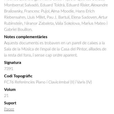
Montserrat Salvadó, Eduard Toldrà, Eduard Risler, Alexandre 
Brailowsky, Francesc Pujol, Alma Moodie, Hans Erich 
Riebensahm, Lluís Millet, Pau J. Bartulí, Elena Sadoven, Artur 
Rubinstein, Niranor Zabaleta, Vàlia Sokolova, Marius Mateo i 
Gabriel Bouillon.
Notes complementàries
Aquests documents es trobaven en un parell de caixes a la
Sala de la Música de l'espai de la Casa del Pintor, aïllades de
la resta del fons, i sense cap ordre aparent.
Signatura
7391
Codi Topogràfic
FC76 Referències Piano i Clavicèmbal (II) i Varis (IV)
Volum
21
Suport
Paper