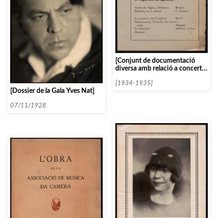
[Conjunt de documentació
diversa amb relació a concerts
de l’Orquesta Filarmónica de
Madrid]
[1934-1935]
[Dossier de la Gala Yves Nat]
07/11/1928