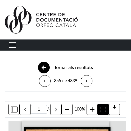
Vés al contingut
Navegació principal
Tornar als resultats
855 de 4839
/
-
100%