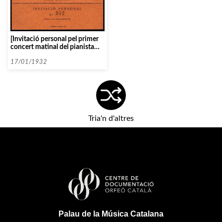
[Invitació personal pel primer
concert matinal del pianista
Armand Salas en el marc de les
Audicions Intimes]
17/01/1932
Tria'n d'altres
Palau de la Música Catalana