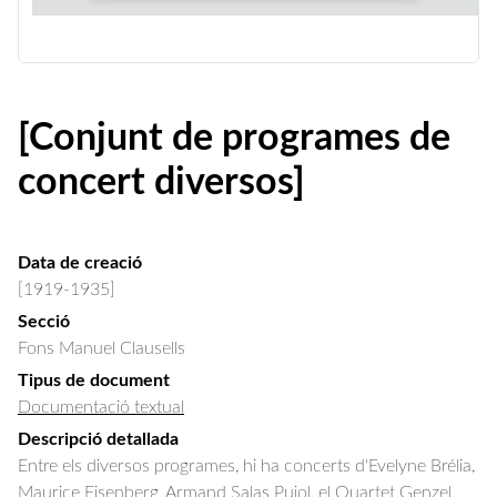
[Conjunt de programes de
concert diversos]
Data de creació
[1919-1935]
Secció
Fons Manuel Clausells
Tipus de document
Documentació textual
Descripció detallada
Entre els diversos programes, hi ha concerts d'Evelyne Brélia, 
Maurice Eisenberg, Armand Salas Pujol, el Quartet Genzel, 