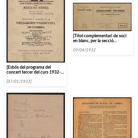
[Titol complementari de soci
en blanc, per la secció
d’Audicions Intimes]
09/04/1932
[Esbós del programa del
concert tercer del curs 1932-
1933, de Mina Krokosky]
[07/01/1933]