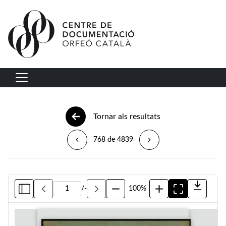
Vés al contingut
Navegació principal
Tornar als resultats
768 de 4839
/
-
100%