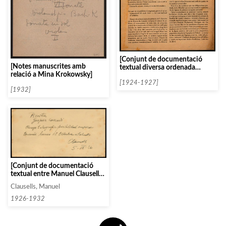
[Conjunt de documentació
[Notes manuscrites amb
textual diversa ordenada
relació a Mina Krokowsky]
alfabèticament per la lletra A]
[1924-1927]
[1932]
[Conjunt de documentació
textual entre Manuel Clausells i
Gaspar Cassadó]
Clausells, Manuel
1926-1932