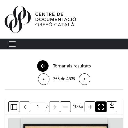
Vés al contingut
Navegació principal
Tornar als resultats
755 de 4839
/
-
100%