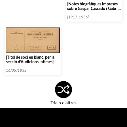
[Notes biogràfiques impreses
sobre Gaspar Cassadó i Gabriel
Bouillon]
[1917-1936]
[Titol de soci en blanc, per la
secció d’Audicions Intimes]
16/05/1932
Tria'n d'altres