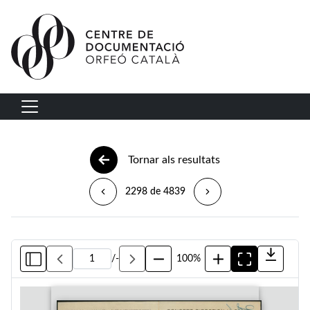
Vés al contingut
Navegació principal
Tornar als resultats
2298 de 4839
/
-
100%