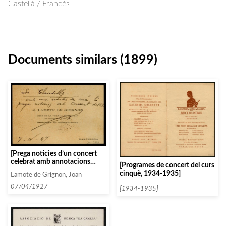
Castellà / Francès
Documents similars (1899)
[Prega noticies d’un concert
celebrat amb annotacions
[Programes de concert del curs
manuscrites sobre una targeta
cinquè, 1934-1935]
Lamote de Grignon, Joan
de visita]
07/04/1927
[1934-1935]