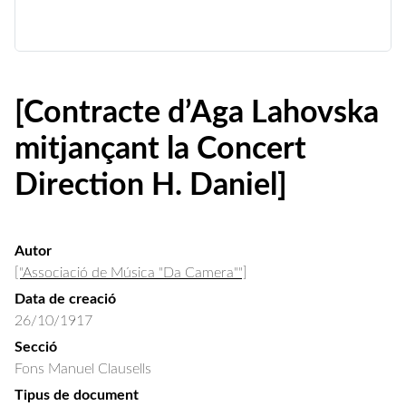
[Contracte d’Aga Lahovska
mitjançant la Concert
Direction H. Daniel]
Autor
["Associació de Música "Da Camera""]
Data de creació
26/10/1917
Secció
Fons Manuel Clausells
Tipus de document