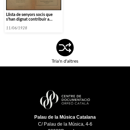
Llista de senyors socis que
s’han dignat contribuir a
l’homenatge a l'»Orfeó Català» i
edició del llibre
11/06/1928
«Correspondència de
Beethoven».
Tria'n d'altres
Palau de la Música Catalana
C/ Palau de la Música, 4-6