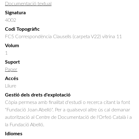
Documentació textual
Signatura
4002
Codi Topogràfic
FC5 Correspondència Clausells (carpeta V22) vitrina 11
Volum
1
Suport
Paper
Accés
Lliure
Gestió dels drets d'explotació
Còpia permesa amb finalitat d'estudi o recerca citant la font
"Fundació Joan Abelló". Per a qualsevol altre ús cal demanar
autorització al Centre de Documentació de l'Orfeó Català i a
la Fundació Abelló.
Idiomes