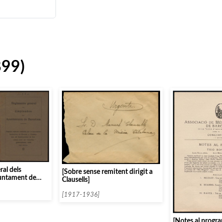
899)
al dels
[Sobre sense remitent dirigit a
juntament de
Clausells]
s manuscrites]
[1917-1936]
[Notes al progr