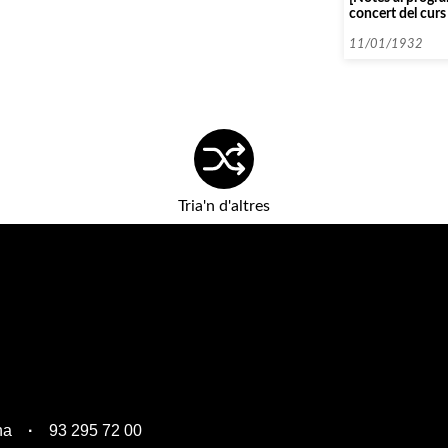
concert del cur
11/01/1932
Tria'n d'altres
na
93 295 72 00