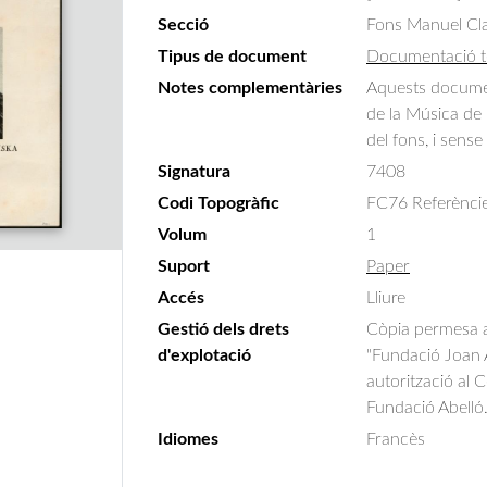
Secció
Fons Manuel Cla
Tipus de document
Documentació t
Notes complementàries
Aquests document
de la Música de l
del fons, i sens
Signatura
7408
Codi Topogràfic
FC76 Referències 
Volum
1
Suport
Paper
Accés
Lliure
Gestió dels drets
Còpia permesa am
d'explotació
"Fundació Joan A
autorització al 
Fundació Abelló
Idiomes
Francès