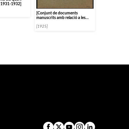
s 1931-1932]
[Conjunt de documents
manuscrits amb relació a les
dates dels concerts del Wiener
Streichquartett]
[1925]