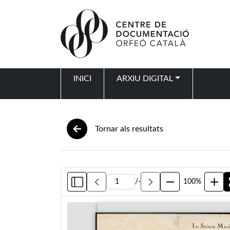
Vés al contingut
INICI
ARXIU DIGITAL
Navegació principal
Tornar als resultats
/
-
100%