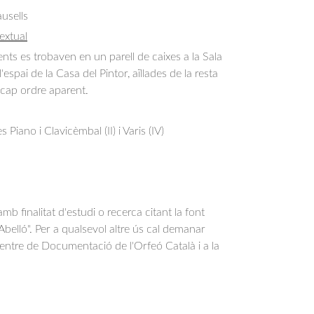
usells
extual
s es trobaven en un parell de caixes a la Sala
'espai de la Casa del Pintor, aïllades de la resta
e cap ordre aparent.
Piano i Clavicèmbal (II) i Varis (IV)
b finalitat d'estudi o recerca citant la font
belló". Per a qualsevol altre ús cal demanar
Centre de Documentació de l'Orfeó Català i a la
.