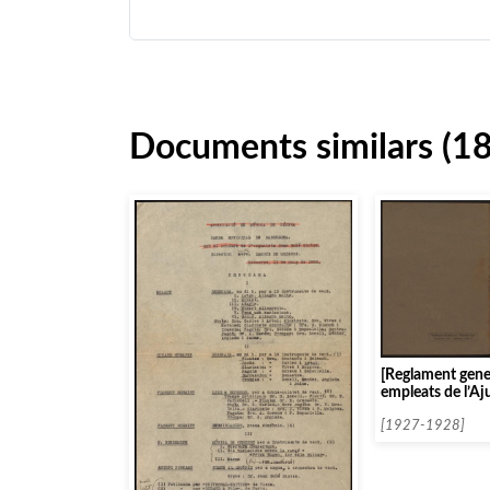
Documents similars (1
[Reglament gener
empleats de l’A
Barcelona i note
[1927-1928]