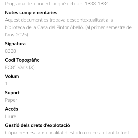
Programa del concert cinquè del curs 1933-1934.
Notes complementàries
Aquest document es trobava descontextualitzat a la
biblioteca de la Casa del Pintor Abelló. (al primer semestre de
l'any 2025)
Signatura
8328
Codi Topogràfic
FC85 Varis (X)
Volum
1
Suport
Paper
Accés
Lliure
Gestió dels drets d'explotació
Còpia permesa amb finalitat d'estudi o recerca citant la font