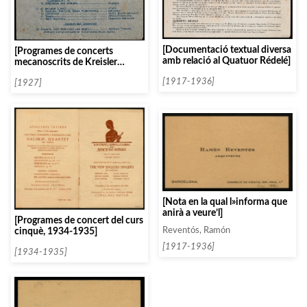
[Documentació textual diversa
[Programes de concerts
amb relació al Quatuor Rédelé]
mecanoscrits de Kreisler
mecanoscrits]
[1917-1936]
[1927]
[Nota en la qual l»informa que
anirà a veure’l]
[Programes de concert del curs
Reventós, Ramón
cinquè, 1934-1935]
[1917-1936]
[1934-1935]