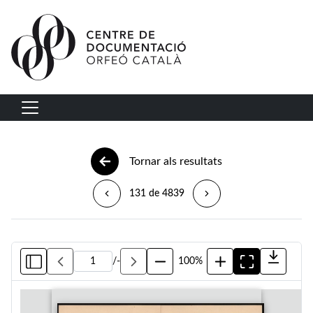
Vés al contingut
Navegació principal
Tornar als resultats
131 de 4839
/
-
100%