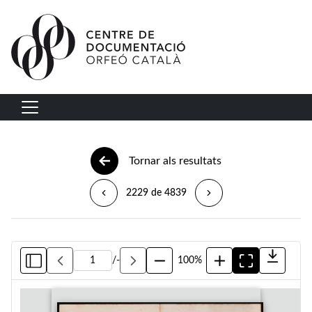
Vés al contingut
Navegació principal
Tornar als resultats
2229 de 4839
/
-
100%