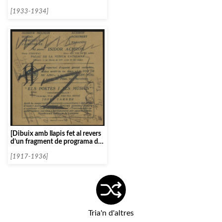
[1933-1934]
[Dibuix amb llapis fet al revers
d’un fragment de programa de
concert]
[1917-1936]
Tria'n d'altres