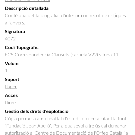
Descripció detallada
Conté una petita biografia a l'interior i un recull de crítiques 
a l'anvers.
Signatura
4072
Codi Topogràfic
FC5 Correspondència Clausells (carpeta V22) vitrina 11
Volum
1
Suport
Paper
Accés
Lliure
Gestió dels drets d'explotació
Còpia permesa amb finalitat d'estudi o recerca citant la font
"Fundació Joan Abelló". Per a qualsevol altre ús cal demanar
autorització al Centre de Documentació de l'Orfeó Català i a