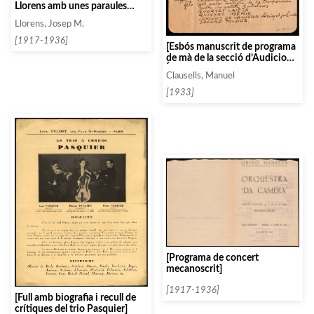
Llorens amb unes paraules
manuscrites]
Llorens, Josep M.
[1917-1936]
[Esbós manuscrit de programa
de mà de la secció d’Audicions
Íntimes]
Clausells, Manuel
[1933]
[Programa de concert
mecanoscrit]
[1917-1936]
[Full amb biografia i recull de
crítiques del trio Pasquier]