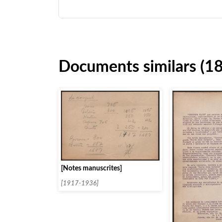
Documents similars (1
[Notes manuscrites]
[1917-1936]