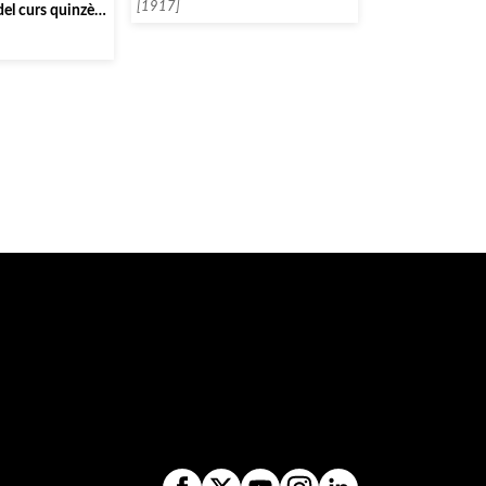
[1917]
el curs quinzè,
ne de Paris]