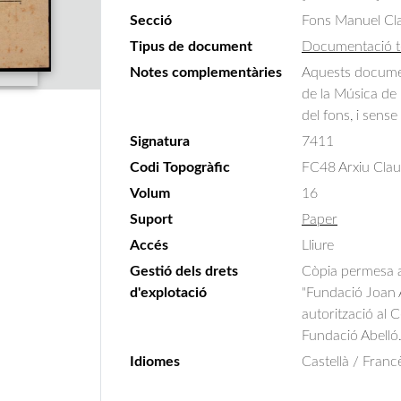
Secció
Fons Manuel Cla
Tipus de document
Documentació t
Notes complementàries
Aquests document
de la Música de l
del fons, i sens
Signatura
7411
Codi Topogràfic
FC48 Arxiu Clausel
Volum
16
Suport
Paper
Accés
Lliure
Gestió dels drets
Còpia permesa am
d'explotació
"Fundació Joan A
autorització al 
Fundació Abelló
Idiomes
Castellà / Franc