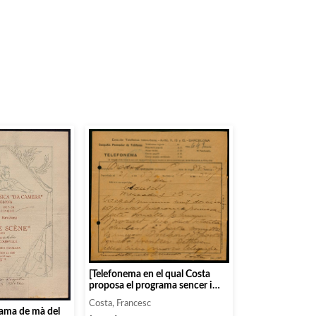
[Telefonema en el qual Costa
proposa el programa sencer i
també especifica el catxet que
Costa, Francesc
demana per a la seva actuació]
rama de mà del