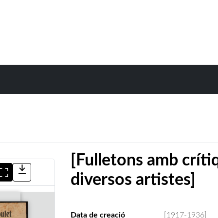
[Fulletons amb crít
diversos artistes]
Data de creació
[1917-1936]