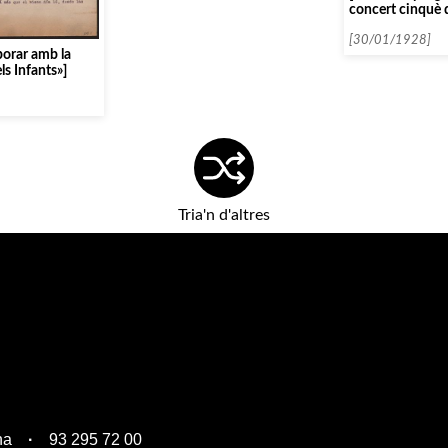
concert cinquè d
de La Petite Scè
[30/01/1928]
aborar amb la
ls Infants»]
Tria'n d'altres
na
93 295 72 00