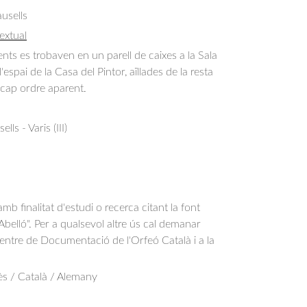
usells
extual
s es trobaven en un parell de caixes a la Sala
'espai de la Casa del Pintor, aïllades de la resta
e cap ordre aparent.
ls - Varis (III)
b finalitat d'estudi o recerca citant la font
belló". Per a qualsevol altre ús cal demanar
Centre de Documentació de l'Orfeó Català i a la
.
ès / Català / Alemany