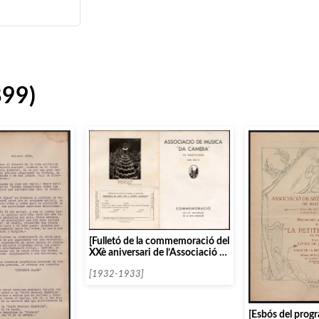
899)
[Fulletó de la commemoració del
XXè aniversari de l’Associació de
Música da Càmera de
Barcelona]
[1932-1933]
[Esbós del prog