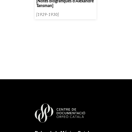
[Notes biogràfiques d’Alexandre
Tansman]
[1929-1930]