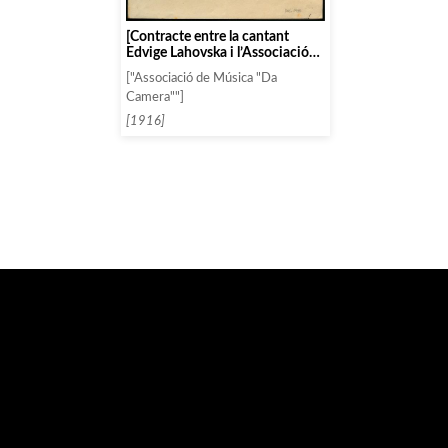
[Contracte entre la cantant
Edvige Lahovska i l’Associació
de Música «da Camera»]
["Associació de Música "Da
Camera""]
[1916]