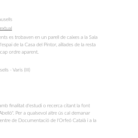
usells
extual
s es trobaven en un parell de caixes a la Sala
'espai de la Casa del Pintor, aïllades de la resta
e cap ordre aparent.
ls - Varis (III)
b finalitat d'estudi o recerca citant la font
belló". Per a qualsevol altre ús cal demanar
Centre de Documentació de l'Orfeó Català i a la
.