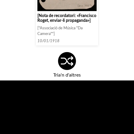
[Nota de recordatori: «Francisco
Roget, enviar-li propaganda»]
["Associació de Música "Da
Camera""]
10/01/1918
Tria'n d'altres