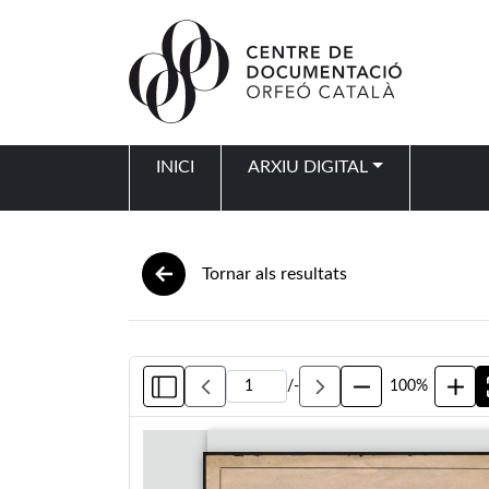
Vés al contingut
INICI
ARXIU DIGITAL
Navegació principal
Tornar als resultats
/
-
100%