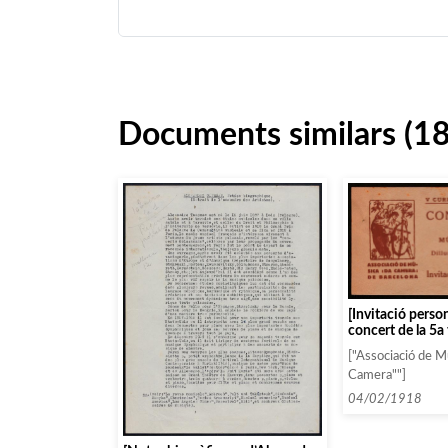
Documents similars (1
[Invitació person
concert de la 5
l’Associació pel 
["Associació de M
[Antoni Moya i C
Camera""]
04/02/1918