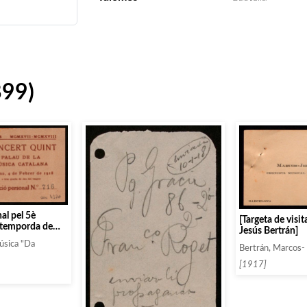
899)
al pel 5è
[Targeta de visi
a temporda de
Jesús Bertrán]
soci nº 716
úsica "Da
argol]]
Bertrán, Marcos-
[1917]