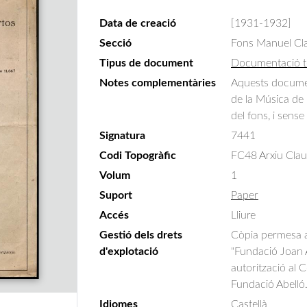
Data de creació
[1931-1932]
Secció
Fons Manuel Cla
Tipus de document
Documentació t
Notes complementàries
Aquests document
de la Música de l
del fons, i sens
Signatura
7441
Codi Topogràfic
FC48 Arxiu Clausel
Volum
1
Suport
Paper
Accés
Lliure
Gestió dels drets
Còpia permesa am
d'explotació
"Fundació Joan A
autorització al 
Fundació Abelló
Idiomes
Castellà