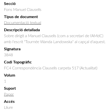
Secció
Fons Manuel Clausells
Tipus de document
Documentació textual
Descripció detallada
Sobre dirigit a Manuel Clausells (com a secretari de l'AMdC) 
amb l'escrit "Tournée Wanda Landowska" al capçal d'aquest.
Signatura
3848
Codi Topogràfic
FC4 Correspondència Clausells carpeta 517 (Actualitat)
Volum
1
Suport
Paper
Accés
Lliure