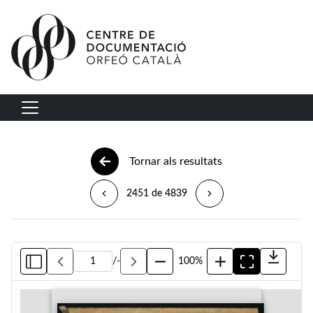
Vés al contingut
Navegació principal
Tornar als resultats
2451 de 4839
/
-
100%