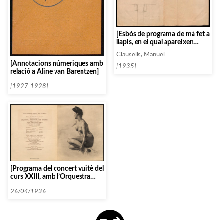
[Esbós de programa de mà fet a
llapis, en el qual apareixen
marcades les disposicions de
Clausells, Manuel
les fotografies i del text]
[Annotacions númeriques amb
[1935]
relació a Aline van Barentzen]
[1927-1928]
[Programa del concert vuitè del
curs XXIII, amb l’Orquestra
Simfònica de Madrid]
26/04/1936