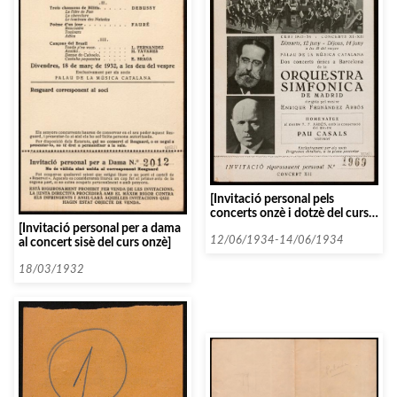
[Invitació personal pels
concerts onzè i dotzè del curs
1933-1934, amb l’Orquestra
[Invitació personal per a dama
Simfonica de Madrid]
12/06/1934-14/06/1934
al concert sisè del curs onzè]
18/03/1932