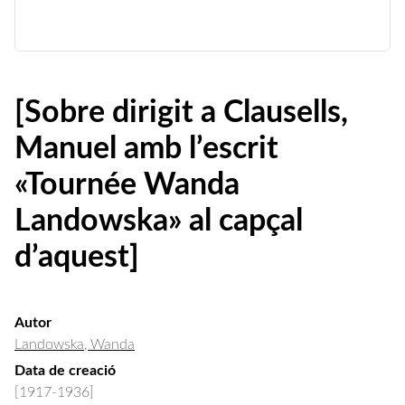
[Sobre dirigit a Clausells,
Manuel amb l’escrit
«Tournée Wanda
Landowska» al capçal
d’aquest]
Autor
Landowska, Wanda
Data de creació
[1917-1936]