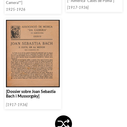
[""Almèrica" Cases de Poma"]
Camera""]
[1917-1936]
1925-1926
[Dossier sobre Joan Sebastia
Bach i Mussorgsky]
[1917-1936]