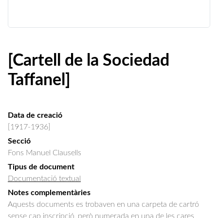
[Cartell de la Sociedad
Taffanel]
Data de creació
[1917-1936]
Secció
Fons Manuel Clausells
Tipus de document
Documentació textual
Notes complementàries
Aquests documents es trobaven en una carpeta de cartró
sense cap inscripció, però numerada en una de les cares