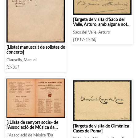
[Targeta de visita d’Saco del
Valle, Arturo, amb alguna nota
manuscrita]
Saco del Valle, Arturo
[1917-1936]
[Llistat manuscrit de solistes de
concerts]
Clausells, Manuel
[1935]
[«Llista de senyors socis» de
[Targeta de visita de Olmènica
l’Associació de Música da
Cases de Poma]
Càmera de la temporada 1925-
["Associació de Música "Da
1926]