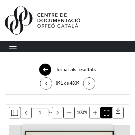
Vés al contingut
Navegació principal
Tornar als resultats
891 de 4839
/
-
100%