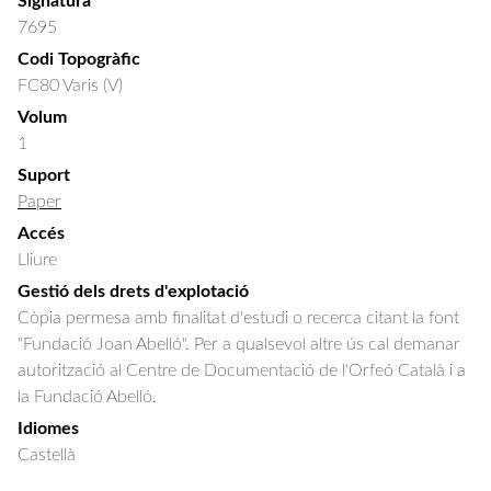
Signatura
7695
Codi Topogràfic
FC80 Varis (V)
Volum
1
Suport
Paper
Accés
Lliure
Gestió dels drets d'explotació
Còpia permesa amb finalitat d'estudi o recerca citant la font
"Fundació Joan Abelló". Per a qualsevol altre ús cal demanar
autorització al Centre de Documentació de l'Orfeó Català i a
la Fundació Abelló.
Idiomes
Castellà