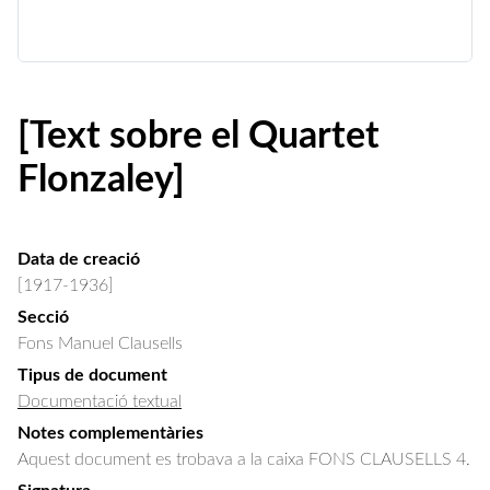
[Text sobre el Quartet
Flonzaley]
Data de creació
[1917-1936]
Secció
Fons Manuel Clausells
Tipus de document
Documentació textual
Notes complementàries
Aquest document es trobava a la caixa FONS CLAUSELLS 4.