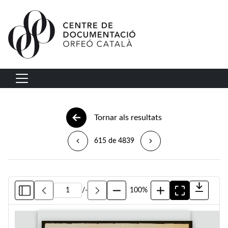
Vés al contingut
Navegació principal
Tornar als resultats
615 de 4839
/
-
100%