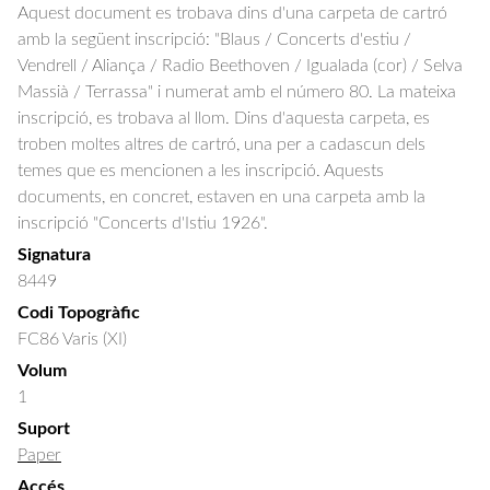
Aquest document es trobava dins d'una carpeta de cartró
amb la següent inscripció: "Blaus / Concerts d'estiu /
Vendrell / Aliança / Radio Beethoven / Igualada (cor) / Selva
Massià / Terrassa" i numerat amb el número 80. La mateixa
inscripció, es trobava al llom. Dins d'aquesta carpeta, es
troben moltes altres de cartró, una per a cadascun dels
temes que es mencionen a les inscripció. Aquests
documents, en concret, estaven en una carpeta amb la
inscripció "Concerts d'Istiu 1926".
Signatura
8449
Codi Topogràfic
FC86 Varis (XI)
Volum
1
Suport
Paper
Accés