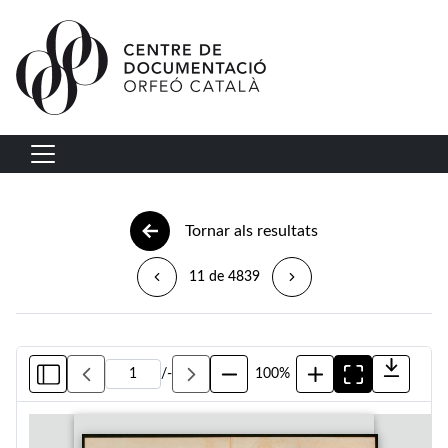
Vés al contingut
Navegació principal
Tornar als resultats
11 de 4839
/
-
100%