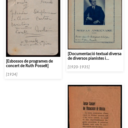
[Documentació textual diversa
de diversos pianistes i
[Esbossos de programes de
clavicembalistes ordenats per
concert de Ruth Posselt]
la lletra A]
[1920-1935]
[1934]