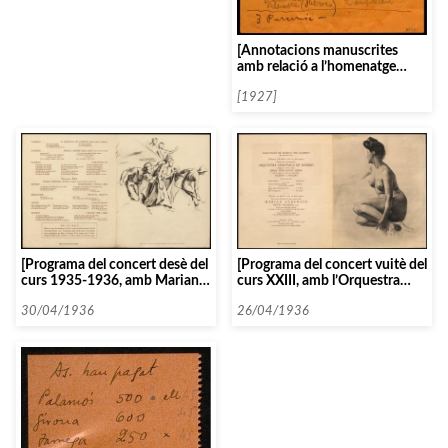
[Annotacions manuscrites
amb relació a l’homenatge
d’Apel·les Mestres]
[1927]
[Programa del concert desè del
[Programa del concert vuitè del
curs 1935-1936, amb Marian
curs XXIII, amb l’Orquestra
Anderson]
Simfònica de Madrid]
30/04/1936
26/04/1936