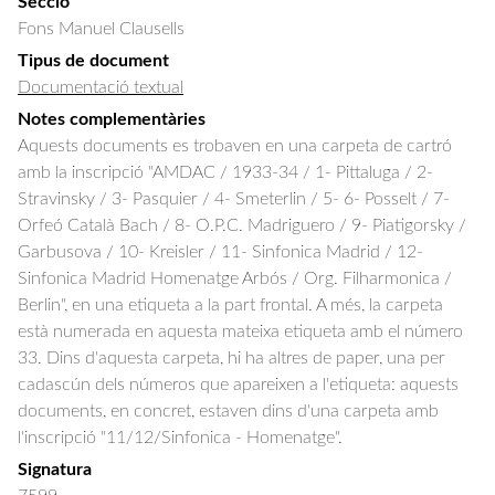
Secció
Fons Manuel Clausells
Tipus de document
Documentació textual
Notes complementàries
Aquests documents es trobaven en una carpeta de cartró
amb la inscripció "AMDAC / 1933-34 / 1- Pittaluga / 2-
Stravinsky / 3- Pasquier / 4- Smeterlin / 5- 6- Posselt / 7-
Orfeó Català Bach / 8- O.P.C. Madriguero / 9- Piatigorsky /
Garbusova / 10- Kreisler / 11- Sinfonica Madrid / 12-
Sinfonica Madrid Homenatge Arbós / Org. Filharmonica /
Berlin", en una etiqueta a la part frontal. A més, la carpeta
està numerada en aquesta mateixa etiqueta amb el número
33. Dins d'aquesta carpeta, hi ha altres de paper, una per
cadascún dels números que apareixen a l'etiqueta: aquests
documents, en concret, estaven dins d'una carpeta amb
l'inscripció "11/12/Sinfonica - Homenatge".
Signatura