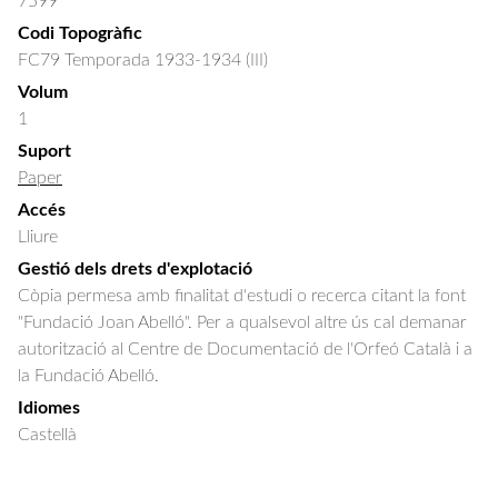
7599
Codi Topogràfic
FC79 Temporada 1933-1934 (III)
Volum
1
Suport
Paper
Accés
Lliure
Gestió dels drets d'explotació
Còpia permesa amb finalitat d'estudi o recerca citant la font
"Fundació Joan Abelló". Per a qualsevol altre ús cal demanar
autorització al Centre de Documentació de l'Orfeó Català i a
la Fundació Abelló.
Idiomes
Castellà