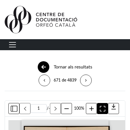
Vés al contingut
Navegació principal
Tornar als resultats
671 de 4839
/
-
100%