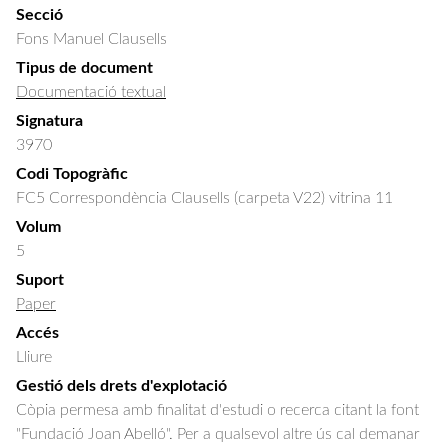
Secció
Fons Manuel Clausells
Tipus de document
Documentació textual
Signatura
3970
Codi Topogràfic
FC5 Correspondència Clausells (carpeta V22) vitrina 11
Volum
5
Suport
Paper
Accés
Lliure
Gestió dels drets d'explotació
Còpia permesa amb finalitat d'estudi o recerca citant la font
"Fundació Joan Abelló". Per a qualsevol altre ús cal demanar