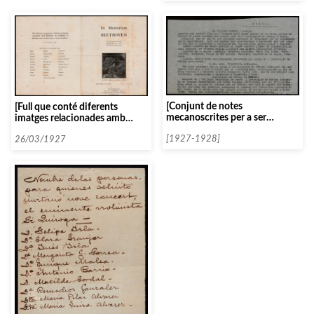
[Conjunt de notes
[Full que conté diferents
mecanoscrites per a ser
imatges relacionades amb
publicades sobre diversos
Beethoven per a conmemorar
temes]
[1927-1928]
el centenari de la seva
26/03/1927
defunció]