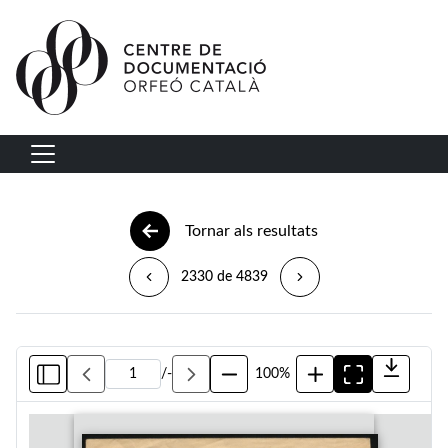
Vés al contingut
Navegació principal
Tornar als resultats
2330 de 4839
/
-
100%