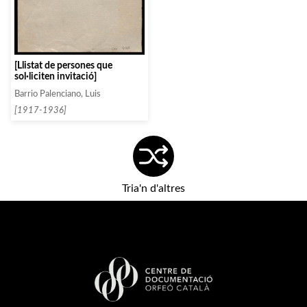
[Llistat de persones que
sol·liciten invitació]
Barrio Palenciano, Luis
[1917-1936]
Tria'n d'altres