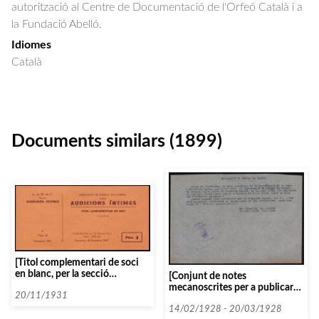
autorització al Centre de Documentació de l'Orfeó Català i a
la Fundació Abelló.
Idiomes
Català
Documents similars (1899)
[Titol complementari de soci
en blanc, per la secció
[Conjunt de notes
d’Audicions Intimes]
mecanoscrites per a publicar
20/11/1931
amb relació a Aline van
Barentzen]
14/02/1928 - 20/03/1928