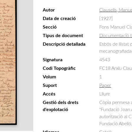
Autor
Clausells, Manue
Data de creació
[1927]
Secció
Fons Manuel Cla
Tipus de document
Documentació t
Descripció detallada
Esbós de llistat
mecanografiada
Signatura
4543
Codi Topogràfic
FC18 Arxiu Claus
Volum
1
Suport
Paper
Accés
Lliure
Gestió dels drets
Còpia permesa am
d'explotació
"Fundació Joan A
autorització al 
Fundació Abelló