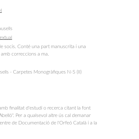
l
usells
extual
 de socis. Conté una part manuscrita i una 
 amb correccions a ma.
ells - Carpetes Monogràfiques N-S (II)
b finalitat d'estudi o recerca citant la font
belló". Per a qualsevol altre ús cal demanar
Centre de Documentació de l'Orfeó Català i a la
.