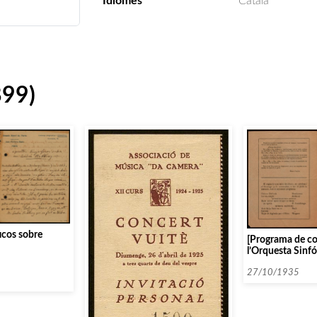
Idiomes
Català
899)
icos sobre
[Programa de co
l’Orquesta Sinf
amb Querol i sot
d’Arbós al Mon
27/10/1935
de Madrid]