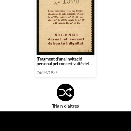
[Fragment d’una invitació
personal pel concert vuitè del
curs dotzè]
26/04/1925
Tria'n d'altres