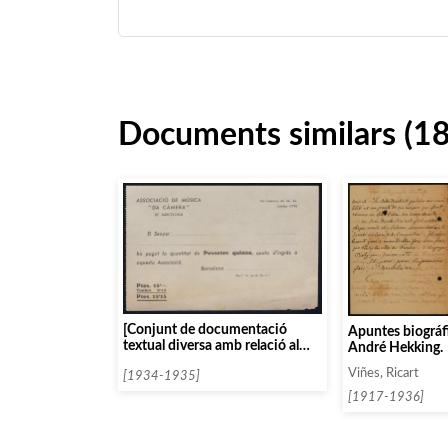
Documents similars (1
[Conjunt de documentació
Apuntes biográf
textual diversa amb relació al
André Hekking.
concert de The New English
Viñes, Ricart
Singers]
[1934-1935]
[1917-1936]