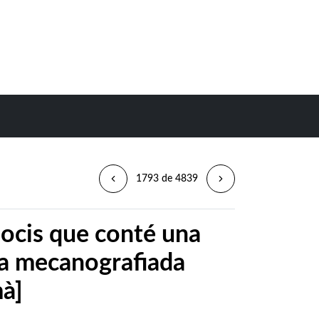
1793 de 4839
 socis que conté una
na mecanografiada
mà]