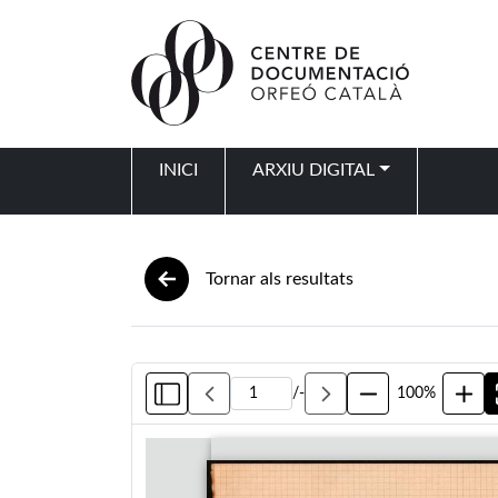
Vés al contingut
INICI
ARXIU DIGITAL
Navegació principal
Tornar als resultats
/
-
100%