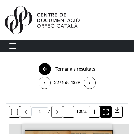
Vés al contingut
Navegació principal
Tornar als resultats
2276 de 4839
/
-
100%