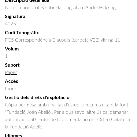
Descripció detallada
Notes manuscrites sobre la biografia d'André Hekking.
Signatura
4025
Codi Topogràfic
FC5 Correspondència Clausells (carpeta V22) vitrina 11
Volum
1
Suport
Paper
Accés
Lliure
Gestió dels drets d'explotació
Còpia permesa amb finalitat d'estudi o recerca citant la font
"Fundació Joan Abelló". Per a qualsevol altre ús cal demanar
autorització al Centre de Documentació de l'Orfeó Català i a
la Fundació Abelló.
Idiomes