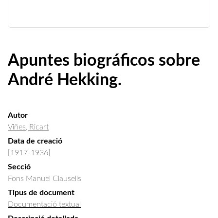
Apuntes biográficos sobre
André Hekking.
Autor
Viñes, Ricart
Data de creació
[1917-1936]
Secció
Fons Manuel Clausells
Tipus de document
Documentació textual