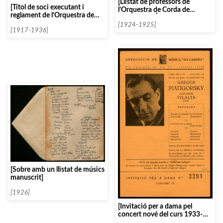
[Llistat de professors de
[Títol de soci executant i
l’Orquestra de Corda de
reglament de l’Orquestra de
l’Associació Íntima de
l’Associació de Música da
Concerts]
[1924-1925]
Càmera de Barcelona]
[1917-1936]
[Sobre amb un llistat de músics
manuscrit]
[1926]
[Invitació per a dama pel
concert nové del curs 1933-
1934, amb Gregor Piatigorsky]