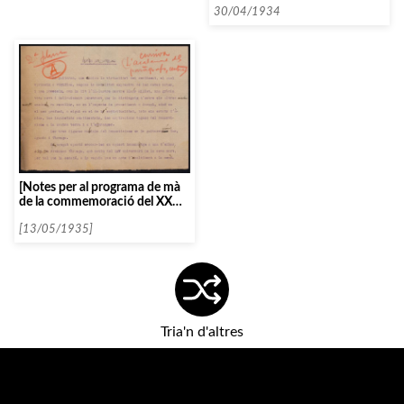
30/04/1934
[Notes per al programa de mà
de la commemoració del XXV
aniversari de la mort de
Francesc Tàrrega, per Alfred
[13/05/1935]
Romea]
Tria'n d'altres