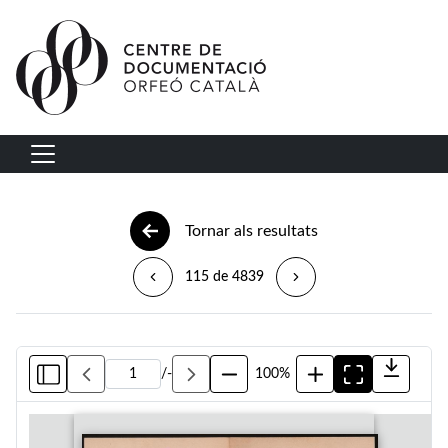
Vés al contingut
Navegació principal
Tornar als resultats
115 de 4839
/
-
100%