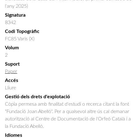
l'any 2025)
Signatura
8342
Codi Topogràfic
FC85 Varis (X)
Volum
2
Suport
Paper
Accés
Lliure
Gestió dels drets d'explotació
Còpia permesa amb finalitat d'estudi o recerca citant la font
"Fundació Joan Abelló". Per a qualsevol altre ús cal demanar
autorització al Centre de Documentació de l'Orfeó Català i a
la Fundació Abelló.
Idiomes