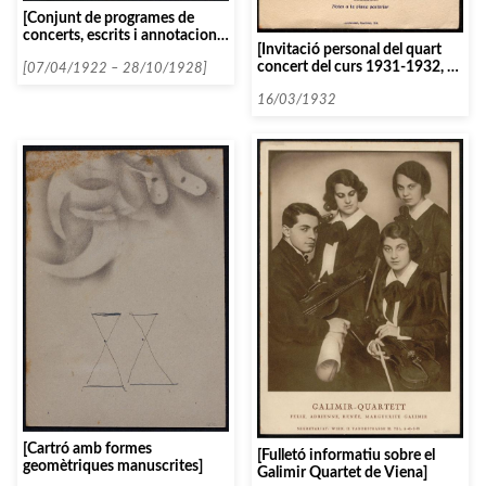
[Conjunt de programes de
concerts, escrits i annotacions
[Invitació personal del quart
diverses amb relació a
concert del curs 1931-1932, a
l’organització de concerts del
[07/04/1922 – 28/10/1928]
càrrec de Vera Janacopoulos]
tenor català Emili Vendrell]
16/03/1932
[Cartró amb formes
[Fulletó informatiu sobre el
geomètriques manuscrites]
Galimir Quartet de Viena]