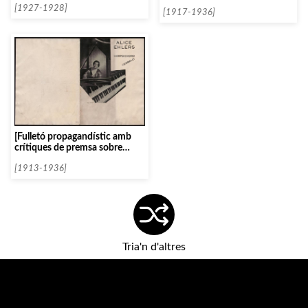
[1927-1928]
[1917-1936]
[Fulletó propagandístic amb
crítiques de premsa sobre
Alice Ehlers]
[1913-1936]
Tria'n d'altres