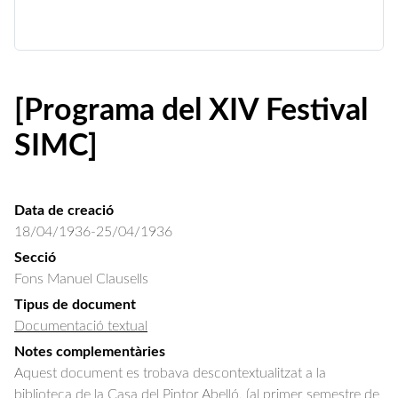
[Programa del XIV Festival
SIMC]
Data de creació
18/04/1936-25/04/1936
Secció
Fons Manuel Clausells
Tipus de document
Documentació textual
Notes complementàries
Aquest document es trobava descontextualitzat a la
biblioteca de la Casa del Pintor Abelló. (al primer semestre de