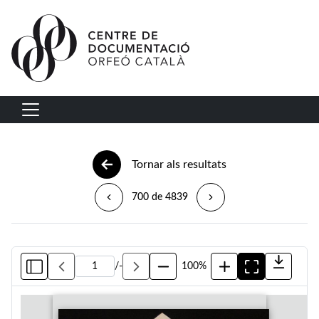
Vés al contingut
Navegació principal
Tornar als resultats
700 de 4839
/
-
100%