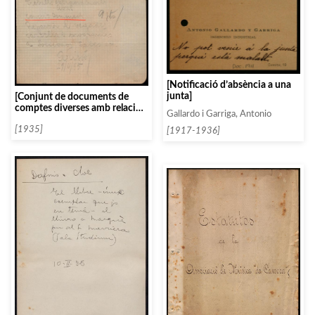
[Notificació d’absència a una
junta]
[Conjunt de documents de
comptes diverses amb relació a
Gallardo i Garriga, Antonio
actes d’Eugènia Domènech]
[1935]
[1917-1936]