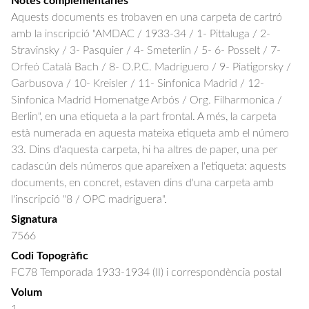
Notes complementàries
Aquests documents es trobaven en una carpeta de cartró
amb la inscripció "AMDAC / 1933-34 / 1- Pittaluga / 2-
Stravinsky / 3- Pasquier / 4- Smeterlin / 5- 6- Posselt / 7-
Orfeó Català Bach / 8- O.P.C. Madriguero / 9- Piatigorsky /
Garbusova / 10- Kreisler / 11- Sinfonica Madrid / 12-
Sinfonica Madrid Homenatge Arbós / Org. Filharmonica /
Berlin", en una etiqueta a la part frontal. A més, la carpeta
està numerada en aquesta mateixa etiqueta amb el número
33. Dins d'aquesta carpeta, hi ha altres de paper, una per
cadascún dels números que apareixen a l'etiqueta: aquests
documents, en concret, estaven dins d'una carpeta amb
l'inscripció "8 / OPC madriguera".
Signatura
7566
Codi Topogràfic
FC78 Temporada 1933-1934 (II) i correspondència postal
Volum