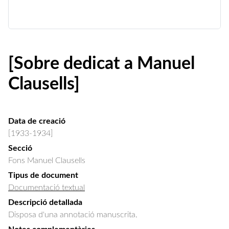
[Sobre dedicat a Manuel
Clausells]
Data de creació
[1933-1934]
Secció
Fons Manuel Clausells
Tipus de document
Documentació textual
Descripció detallada
Disposa d'una annotació manuscrita.