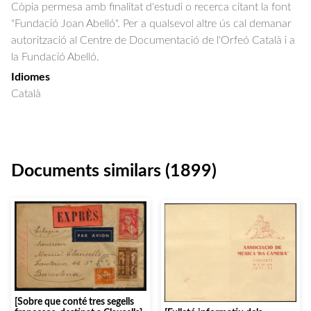
Còpia permesa amb finalitat d'estudi o recerca citant la font
"Fundació Joan Abelló". Per a qualsevol altre ús cal demanar
autorització al Centre de Documentació de l'Orfeó Català i a
la Fundació Abelló.
Idiomes
Català
Documents similars (1899)
[Sobre que conté tres segells