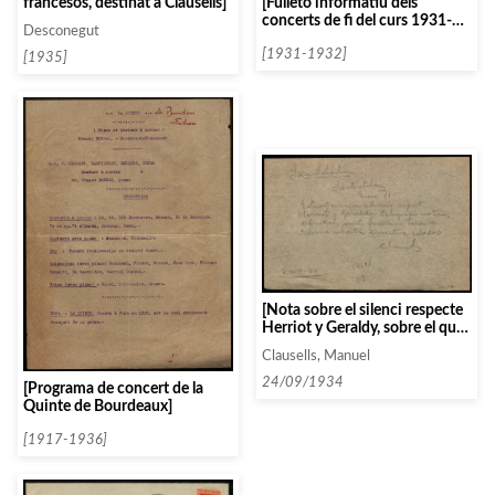
[Fulletó informatiu dels
francesos, destinat a Clausells]
concerts de fi del curs 1931-
Desconegut
1932, per l’Associació de
Música Da Càmera]
[1931-1932]
[1935]
[Nota sobre el silenci respecte
Herriot y Geraldy, sobre el qual
demana notícies]
Clausells, Manuel
24/09/1934
[Programa de concert de la
Quinte de Bourdeaux]
[1917-1936]