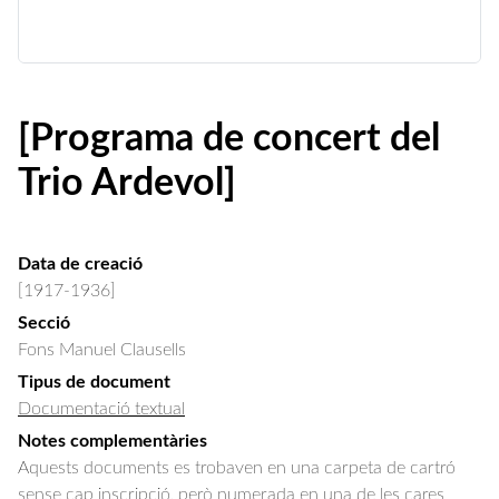
[Programa de concert del
Trio Ardevol]
Data de creació
[1917-1936]
Secció
Fons Manuel Clausells
Tipus de document
Documentació textual
Notes complementàries
Aquests documents es trobaven en una carpeta de cartró
sense cap inscripció, però numerada en una de les cares