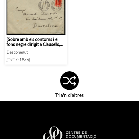
[Sobre amb els contorns i el
fons negre dirigit a Clausells,
Manuel sense remitent]
Desconegut
[1917-1936]
Tria'n d'altres