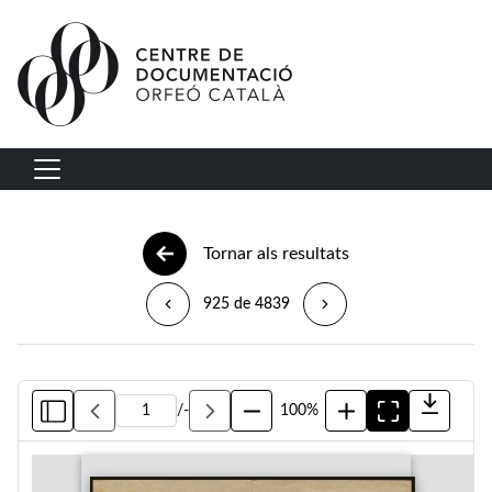
Vés al contingut
Navegació principal
Tornar als resultats
925 de 4839
/
-
100%