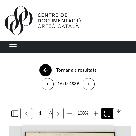
Vés al contingut
Navegació principal
Tornar als resultats
16 de 4839
/
-
100%