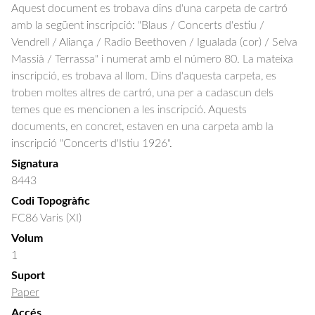
Aquest document es trobava dins d'una carpeta de cartró
amb la següent inscripció: "Blaus / Concerts d'estiu /
Vendrell / Aliança / Radio Beethoven / Igualada (cor) / Selva
Massià / Terrassa" i numerat amb el número 80. La mateixa
inscripció, es trobava al llom. Dins d'aquesta carpeta, es
troben moltes altres de cartró, una per a cadascun dels
temes que es mencionen a les inscripció. Aquests
documents, en concret, estaven en una carpeta amb la
inscripció "Concerts d'Istiu 1926".
Signatura
8443
Codi Topogràfic
FC86 Varis (XI)
Volum
1
Suport
Paper
Accés