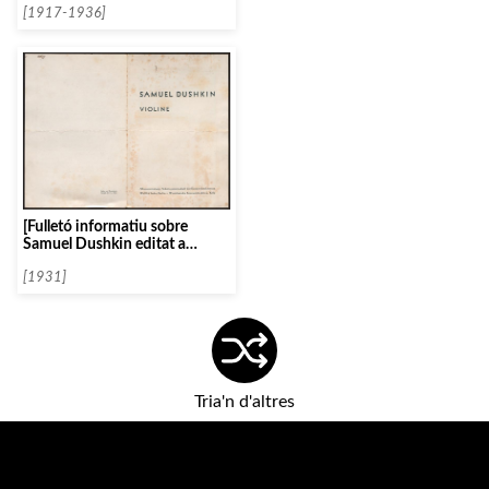
[1917-1936]
[Fulletó informatiu sobre
Samuel Dushkin editat a
Colònia]
[1931]
Tria'n d'altres