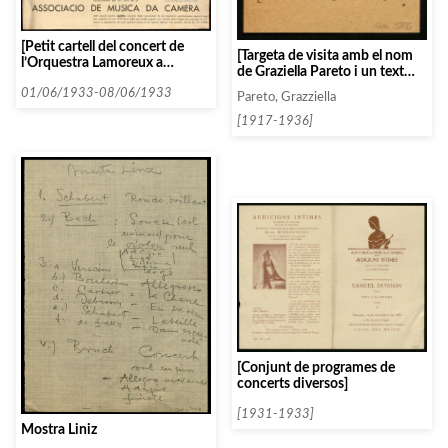
[Petit cartell del concert de
[Targeta de visita amb el nom
l’Orquestra Lamoreux a
de Graziella Pareto i un text
Madrid]
manuscrit: «Con saludos»]
01/06/1933-08/06/1933
Pareto, Grazziella
[1917-1936]
[Conjunt de programes de
concerts diversos]
[1931-1933]
Mostra Liniz