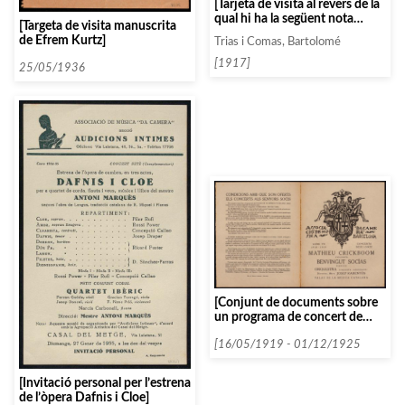
[Tarjeta de visita al revers de la
qual hi ha la següent nota
[Targeta de visita manuscrita
manuscrita: «s’ha deixat les
de Efrem Kurtz]
Trias i Comas, Bartolomé
invitacions a casa»]
[1917]
25/05/1936
[Conjunt de documents sobre
un programa de concert de
Mathieu Crickboom]
[16/05/1919 - 01/12/1925
[Invitació personal per l’estrena
de l’òpera Dafnis i Cloe]