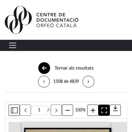
Vés al contingut
Navegació principal
Tornar als resultats
1508 de 4839
/
-
100%