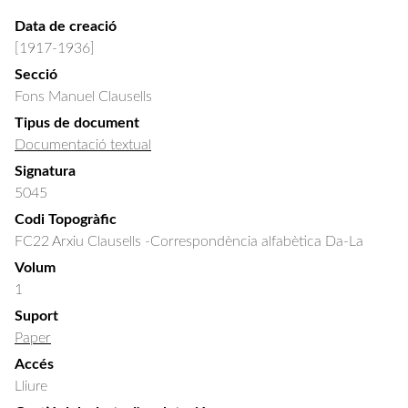
Data de creació
[1917-1936]
Secció
Fons Manuel Clausells
Tipus de document
Documentació textual
Signatura
5045
Codi Topogràfic
FC22 Arxiu Clausells -Correspondència alfabètica Da-La
Volum
1
Suport
Paper
Accés
Lliure