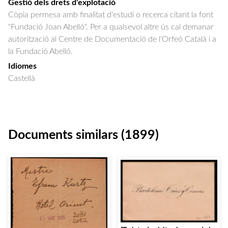
Gestió dels drets d'explotació
Còpia permesa amb finalitat d'estudi o recerca citant la font
"Fundació Joan Abelló". Per a qualsevol altre ús cal demanar
autorització al Centre de Documentació de l'Orfeó Català i a
la Fundació Abelló.
Idiomes
Castellà
Documents similars (1899)