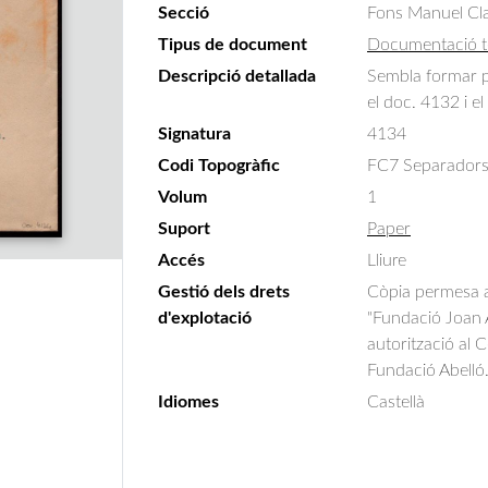
Secció
Fons Manuel Cla
Tipus de document
Documentació t
Descripció detallada
Sembla formar p
el doc. 4132 i e
Signatura
4134
Codi Topogràfic
FC7 Separadors 
Volum
1
Suport
Paper
Accés
Lliure
Gestió dels drets
Còpia permesa am
d'explotació
"Fundació Joan A
autorització al 
Fundació Abelló
Idiomes
Castellà