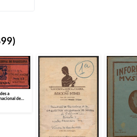
899)
des a
rnacional de
ble Espanyol]