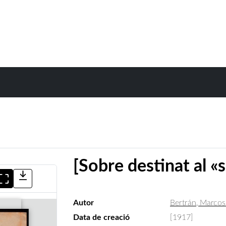
[Sobre destinat al «
Autor
Bertrán, Marcos
Data de creació
[1917]