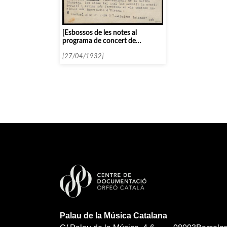
[Esbossos de les notes al
programa de concert de
l’Orquesta Pau Casals sota la
direcció de Pau Casals i Baltasar
[27/04/1932]
Samper]
Palau de la Música Catalana