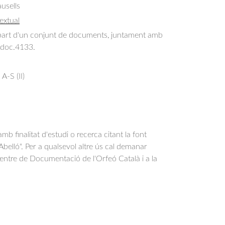
usells
extual
art d'un conjunt de documents, juntament amb 
l doc.4133.
A-S (II)
b finalitat d'estudi o recerca citant la font
belló". Per a qualsevol altre ús cal demanar
Centre de Documentació de l'Orfeó Català i a la
.