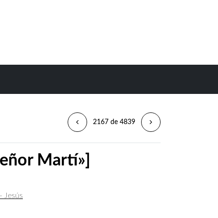
2167 de 4839
señor Martí»]
- Jesús