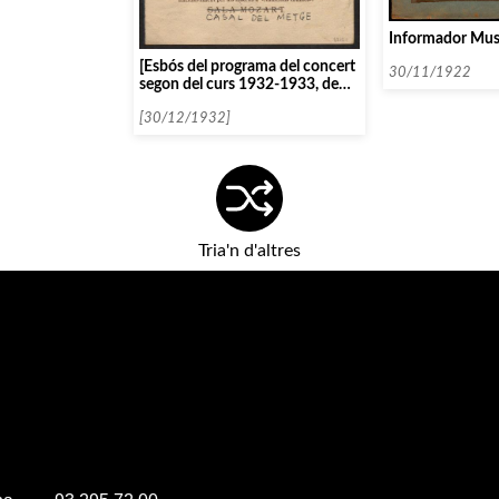
Informador Mus
[Esbós del programa del concert
30/11/1922
segon del curs 1932-1933, de
l’Orquestra Valenciana de
Cambra]
[30/12/1932]
Tria'n d'altres