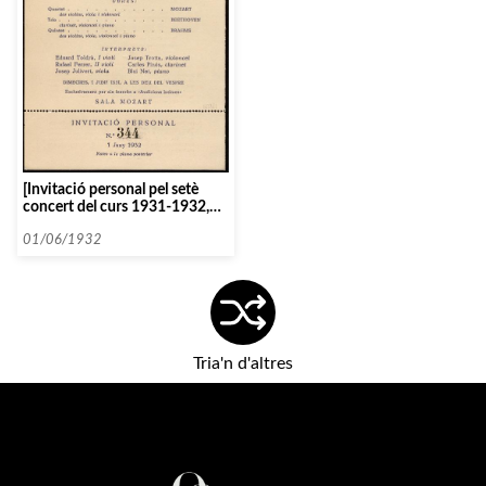
[Invitació personal pel setè
concert del curs 1931-1932,
dirigit per Eduard Toldrà]
01/06/1932
Tria'n d'altres