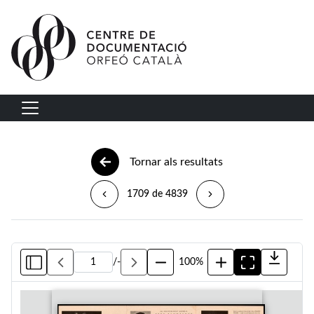
Vés al contingut
Navegació principal
Tornar als resultats
1709 de 4839
/
-
100%