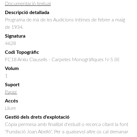
Documentació textual
Descripció detallada
Programa de mà de les Audicions Intimes de febrer a maig 
de 1934.
Signatura
4628
Codi Topogràfic
FC18 Arxiu Clausells - Carpetes Monogràfiques N-S (II)
Volum
1
Suport
Paper
Accés
Lliure
Gestió dels drets d'explotació
Còpia permesa amb finalitat d'estudi o recerca citant la font
"Fundació Joan Abelló". Per a qualsevol altre ús cal demanar