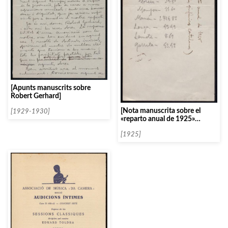
[Apunts manuscrits sobre
Robert Gerhard]
[Nota manuscrita sobre el
[1929-1930]
«reparto anual de 1925»
d’autors sinfònics catalans]
[1925]