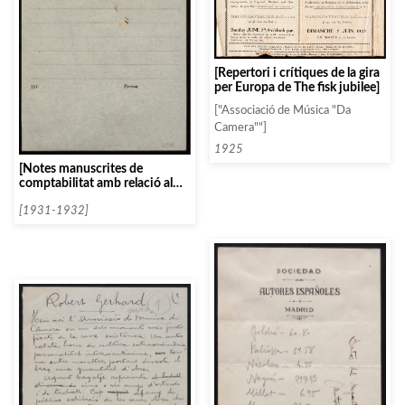
[Repertori i crítiques de la gira
per Europa de The fisk jubilee]
["Associació de Música "Da
Camera""]
1925
[Notes manuscrites de
comptabilitat amb relació al
Quartet Ibèric]
[1931-1932]