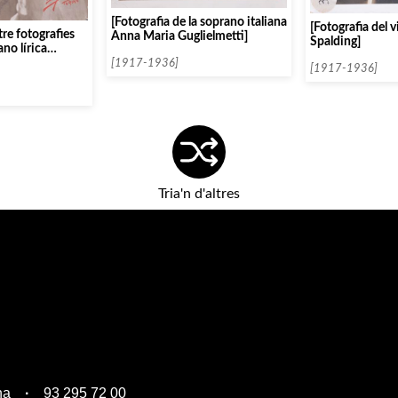
[Fotografia de la soprano italiana
[Fotografia del v
re fotografies
Anna Maria Guglielmetti]
Spalding]
no lírica
ia]
[1917-1936]
[1917-1936]
Tria'n d'altres
na
93 295 72 00