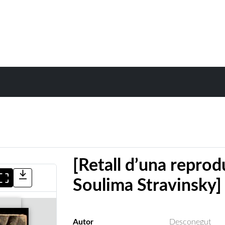
[Retall d’una reprod
Soulima Stravinsky]
Autor
Desconegut