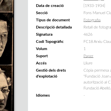
Data de creació
[1933-1934]
Secció
Fons Manuel Cla
Tipus de document
Fotografia
Descripció detallada
Retall de fotogr
Signatura
4626
Codi Topogràfic
FC18 Arxiu Claus
Volum
1
Suport
Paper
Accés
Lliure
Gestió dels drets
Còpia permesa am
d'explotació
"Fundació Joan A
autorització al 
Fundació Abelló
Idiomes
-