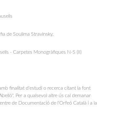
usells
afia de Soulima Stravinsky.
ells - Carpetes Monogràfiques N-S (II)
b finalitat d'estudi o recerca citant la font
belló". Per a qualsevol altre ús cal demanar
Centre de Documentació de l'Orfeó Català i a la
.