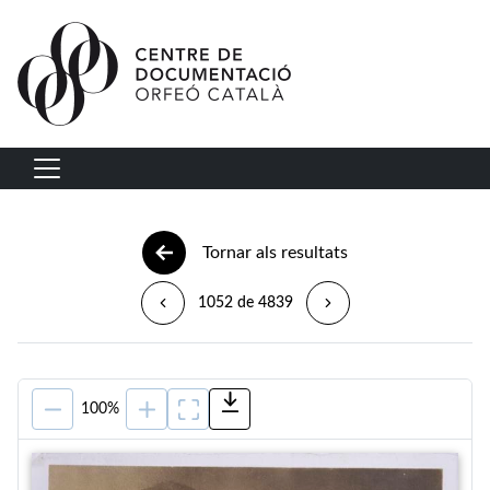
Vés al contingut
Navegació principal
Tornar als resultats
1052 de 4839
100%