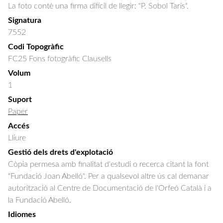
La foto contè una firma difícil de llegir: "P. Sobol Taris".
Signatura
7552
Codi Topogràfic
FC25 Fons fotogràfic Clausells
Volum
1
Suport
Paper
Accés
Lliure
Gestió dels drets d'explotació
Còpia permesa amb finalitat d'estudi o recerca citant la font
"Fundació Joan Abelló". Per a qualsevol altre ús cal demanar
autorització al Centre de Documentació de l'Orfeó Català i a
la Fundació Abelló.
Idiomes