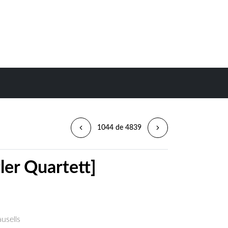
1044 de 4839
gler Quartett]
usells