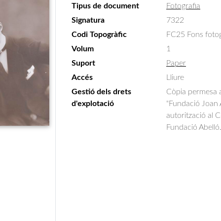
Tipus de document
Fotografia
Signatura
7322
Codi Topogràfic
FC25 Fons fotogr
Volum
1
Suport
Paper
Accés
Lliure
Gestió dels drets
Còpia permesa am
d'explotació
"Fundació Joan A
autorització al 
Fundació Abelló