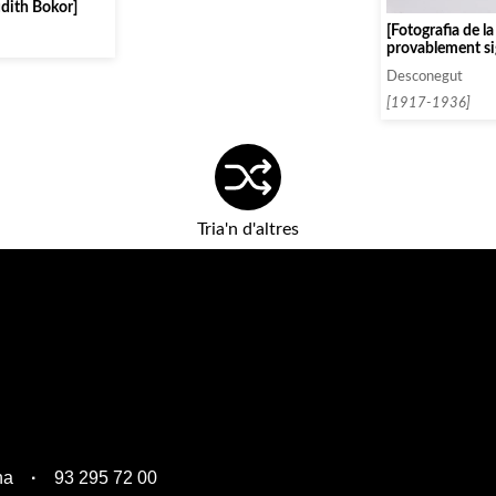
udith Bokor]
[Fotografia de la
provablement sig
Desconegut
[1917-1936]
Tria'n d'altres
na
93 295 72 00