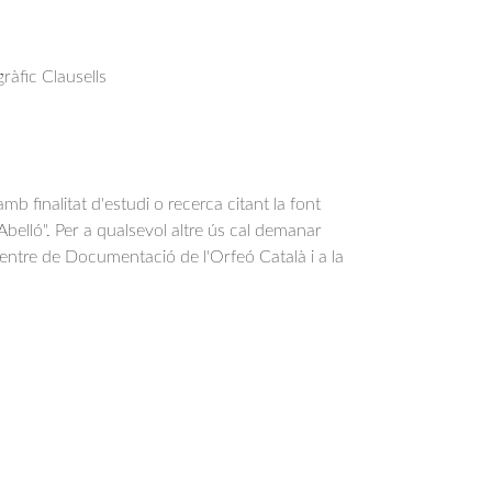
àfic Clausells
b finalitat d'estudi o recerca citant la font
belló". Per a qualsevol altre ús cal demanar
Centre de Documentació de l'Orfeó Català i a la
.