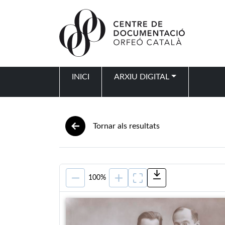
Vés al contingut
INICI
ARXIU DIGITAL
Navegació principal
Tornar als resultats
100%