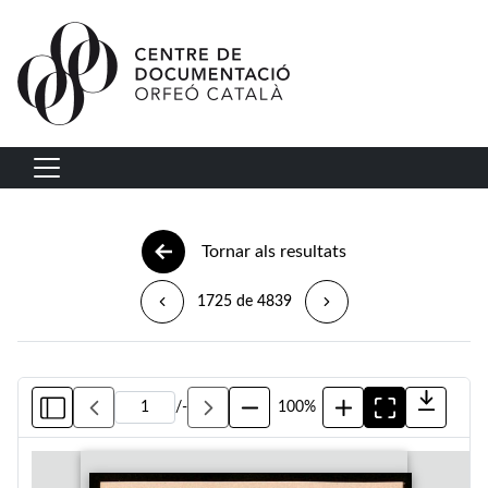
Vés al contingut
Navegació principal
Tornar als resultats
1725 de 4839
/
-
100%