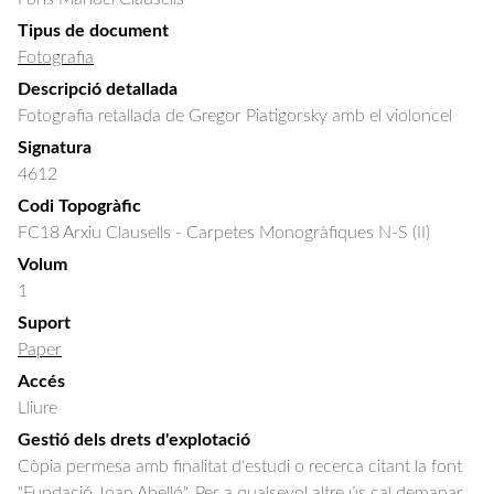
Tipus de document
Fotografia
Descripció detallada
Fotografia retallada de Gregor Piatigorsky amb el violoncel
Signatura
4612
Codi Topogràfic
FC18 Arxiu Clausells - Carpetes Monogràfiques N-S (II)
Volum
1
Suport
Paper
Accés
Lliure
Gestió dels drets d'explotació
Còpia permesa amb finalitat d'estudi o recerca citant la font
"Fundació Joan Abelló". Per a qualsevol altre ús cal demanar