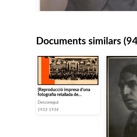
Documents similars (94
[Reproducció impresa d’una
fotografia retallada de
l’Orquestra Pau Casals dirigida
Desconegut
per ell mateix]
1933-1934