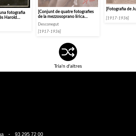
[Fotografia de J
[Conjunt de quatre fotografies
una fotografia
de la mezzosoprano lírica
lès Harold
[1917-1936]
Conchita Supervia]
Desconegut
[1917-1936]
Tria'n d'altres
na
93 295 72 00