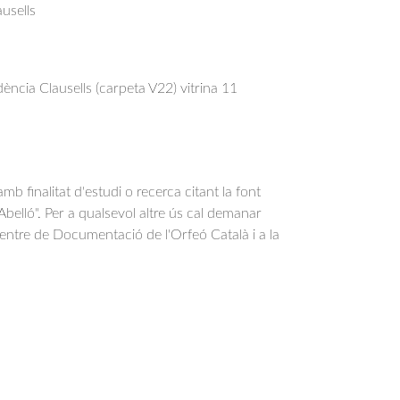
usells
ncia Clausells (carpeta V22) vitrina 11
b finalitat d'estudi o recerca citant la font
belló". Per a qualsevol altre ús cal demanar
Centre de Documentació de l'Orfeó Català i a la
.