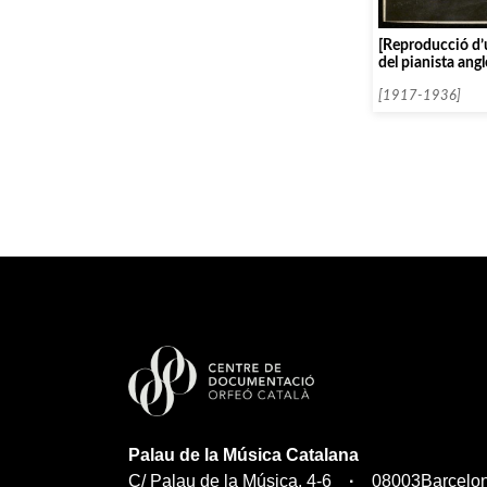
[Reproducció d’
del pianista ang
Bauer]
[1917-1936]
Palau de la Música Catalana
C/ Palau de la Música, 4-6
08003
Barcelo