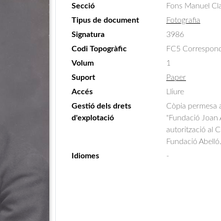
Secció
Fons Manuel Cla
Tipus de document
Fotografia
Signatura
3986
Codi Topogràfic
FC5 Correspondè
Volum
1
Suport
Paper
Accés
Lliure
Gestió dels drets
Còpia permesa am
d'explotació
"Fundació Joan A
autorització al 
Fundació Abelló
Idiomes
-