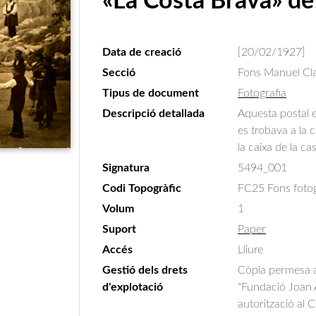
«La Costa Brava» de
Data de creació
[20/02/1927]
Secció
Fons Manuel Cla
Tipus de document
Fotografia
Descripció detallada
Aquesta postal e
es trobava a la
la caixa de la ca
Signatura
5494_001
Codi Topogràfic
FC25 Fons fotogr
Volum
1
Suport
Paper
Accés
Lliure
Gestió dels drets
Còpia permesa am
d'explotació
"Fundació Joan A
autorització al 