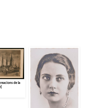
.
reacions de la
a]