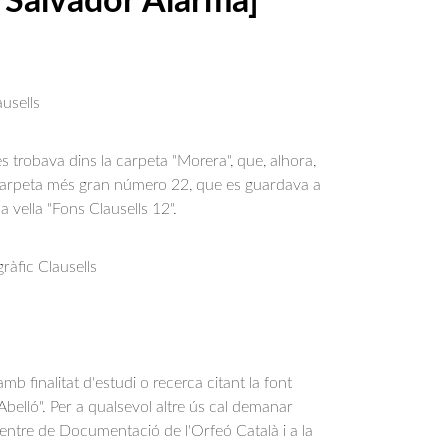
 Salvador Alarma]
usells
s trobava dins la carpeta "Morera", que, alhora, 
 carpeta més gran número 22, que es guardava a 
sa vella "Fons Clausells 12".
àfic Clausells
b finalitat d'estudi o recerca citant la font
belló". Per a qualsevol altre ús cal demanar
Centre de Documentació de l'Orfeó Català i a la