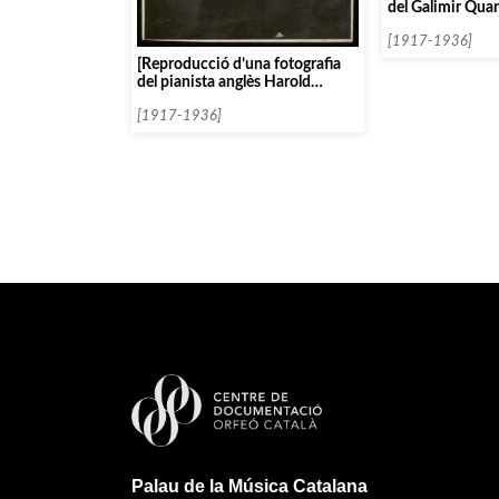
del Galimir Quar
[1917-1936]
[Reproducció d’una fotografia
del pianista anglès Harold
Bauer]
[1917-1936]
Palau de la Música Catalana