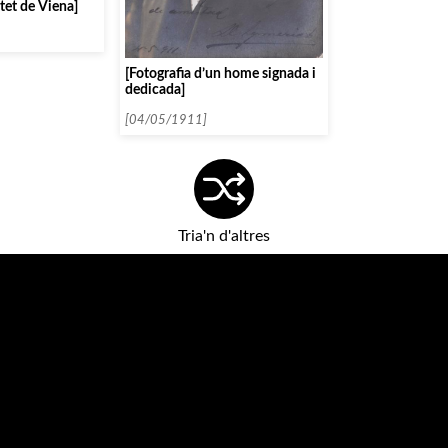
tet de Viena]
[Fotografia d’un home signada i
dedicada]
[04/05/1911]
Tria'n d'altres