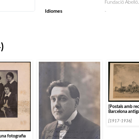
Fundació Abelló
Idiomes
-
)
[Postals amb rec
Barcelona antig
[1917-1936]
una fotografia