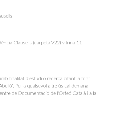
usells
ncia Clausells (carpeta V22) vitrina 11
b finalitat d'estudi o recerca citant la font
belló". Per a qualsevol altre ús cal demanar
Centre de Documentació de l'Orfeó Català i a la
.