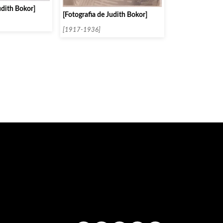
udith Bokor]
[Fotografia de Judith Bokor]
[1917-1936]