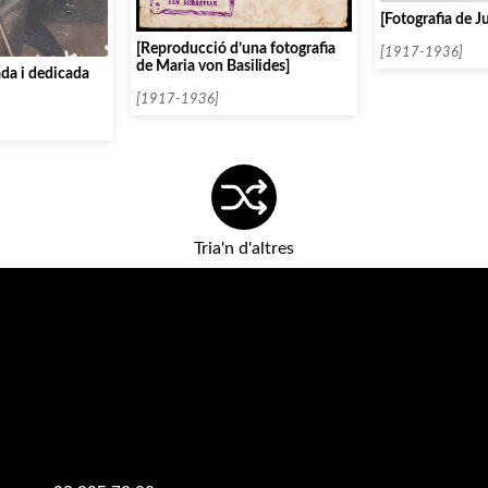
[Fotografia de J
[Reproducció d’una fotografia
[1917-1936]
de Maria von Basilides]
ada i dedicada
[1917-1936]
Tria'n d'altres