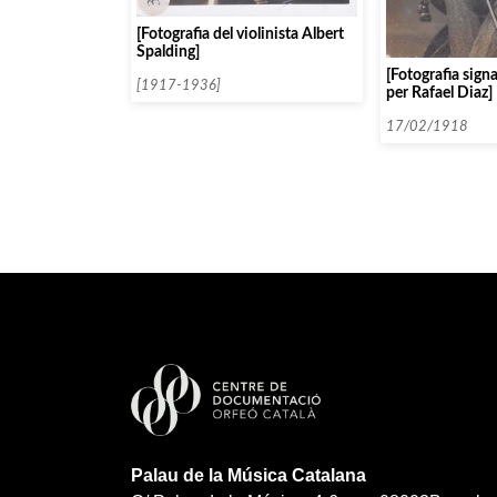
[Fotografia del violinista Albert
Spalding]
[Fotografia sign
[1917-1936]
per Rafael Diaz]
17/02/1918
Palau de la Música Catalana