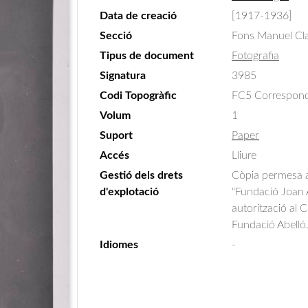
Data de creació
[1917-1936]
Secció
Fons Manuel Cla
Tipus de document
Fotografia
Signatura
3985
Codi Topogràfic
FC5 Correspondè
Volum
1
Suport
Paper
Accés
Lliure
Gestió dels drets
Còpia permesa am
d'explotació
"Fundació Joan A
autorització al 
Fundació Abelló
Idiomes
-