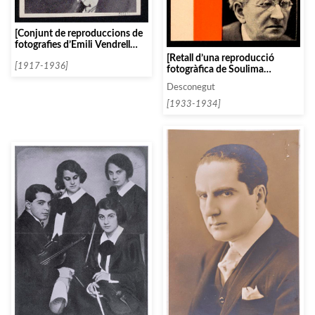
[Conjunt de reproduccions de
fotografies d’Emili Vendrell
utilitzades per al disseny d’un
[Retall d’una reproducció
programa de concert]
[1917-1936]
fotogràfica de Soulima
Stravinsky]
Desconegut
[1933-1934]