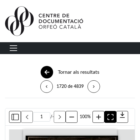
Vés al contingut
Navegació principal
Tornar als resultats
1720 de 4839
/
-
100%