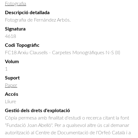
Fotografia
Descripció detallada
Fotografia de Fernández Arbós.
Signatura
4618
Codi Topogràfic
FC18 Arxiu Clausells - Carpetes Monogràfiques N-S (II)
Volum
1
Suport
Paper
Accés
Lliure
Gestió dels drets d'explotació
Còpia permesa amb finalitat d'estudi o recerca citant la font
"Fundació Joan Abelló". Per a qualsevol altre ús cal demanar
autorització al Centre de Documentació de l'Orfeó Català i a