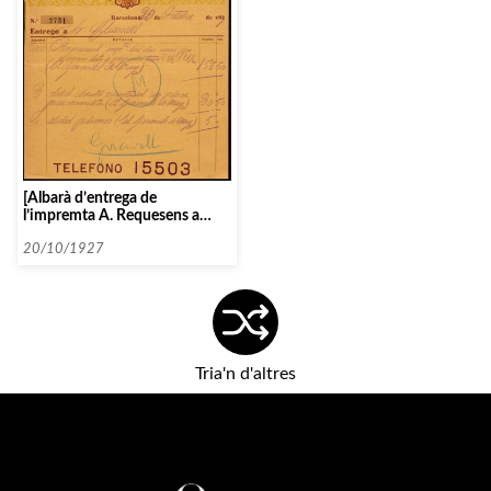
[Albarà d’entrega de
l’impremta A. Requesens a
Clausells per materials de El
Giravolt de Maig]
20/10/1927
Tria'n d'altres