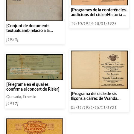
[Programes de la conferències-
audicions del cicle «Historia y
evolución de las formas
musicales» a la Sala Mozart]
19/10/1924-18/01/1925
[Conjunt de documents
textuals amb relació a la
tournee del Quartet Genzel]
[1933]
[Telegrama en el qual es
confirma el concert de Risler]
[Programa del cicle de sis
Quesada, Ernesto
lliçons a càrrec de Wanda
Landowska, sota el títol
[1917]
«Interpretació, estil, estètica»]
05/11/1921-15/11/1921