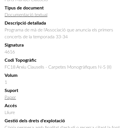
Tipus de document
Documentació textual
Descripció detallada
Programa de mà de l'Associació que anuncia els primers 
concerts de la temporada 33-34
Signatura
4616
Codi Topogràfic
FC18 Arxiu Clausells - Carpetes Monogràfiques N-S (II)
Volum
1
Suport
Paper
Accés
Lliure
Gestió dels drets d'explotació
Còpia permesa amb finalitat d'estudi o recerca citant la font