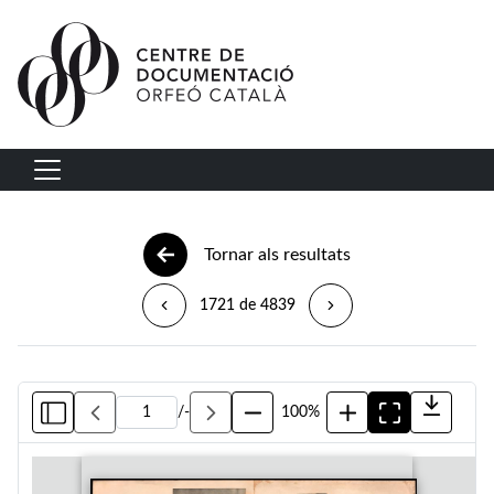
Vés al contingut
Navegació principal
Tornar als resultats
1721 de 4839
/
-
100%