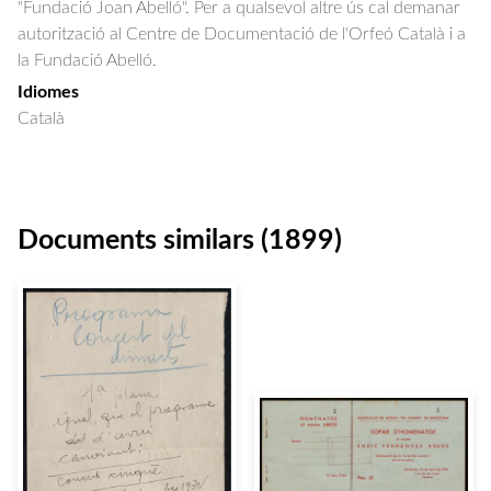
"Fundació Joan Abelló". Per a qualsevol altre ús cal demanar
autorització al Centre de Documentació de l'Orfeó Català i a
la Fundació Abelló.
Idiomes
Català
Documents similars (1899)