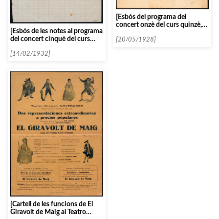
[Esbós del programa del
concert onzè del curs quinzè,
[Esbós de les notes al programa
amb la soprano Graziel·la
del concert cinquè del curs
Pareto]
[20/05/1928]
1931-1932, amb Darius
Milhaud]
[14/02/1932]
[Cartell de les funcions de El
Giravolt de Maig al Teatro