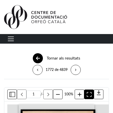
Vés al contingut
Navegació principal
Tornar als resultats
1772 de 4839
/
-
100%