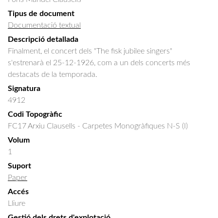
Tipus de document
Documentació textual
Descripció detallada
Finalment, el concert dels "The fisk jubilee singers" 
s'estrenarà el 25-12-1926, com a un dels concerts més 
destacats de la temporada.
Signatura
4912
Codi Topogràfic
FC17 Arxiu Clausells - Carpetes Monogràfiques N-S (I)
Volum
1
Suport
Paper
Accés
Lliure
Gestió dels drets d'explotació