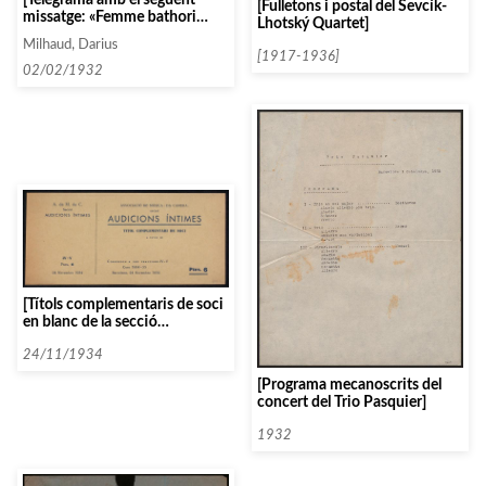
[Fulletons i postal del Sevcík-
missatge: «Femme bathori
Lhotský Quartet]
natelot cathalat beaupére
Milhaud, Darius
morot de l opéra ami hazart
[1917-1936]
confirmez noi dates répétition]
02/02/1932
[Títols complementaris de soci
en blanc de la secció
d’Audicions Intimes]
24/11/1934
[Programa mecanoscrits del
concert del Trio Pasquier]
1932