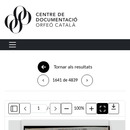
Vés al contingut
Navegació principal
Tornar als resultats
1641 de 4839
/
-
100%