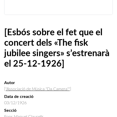
[Esbós sobre el fet que el
concert dels «The fisk
jubilee singers» s’estrenarà
el 25-12-1926]
Autor
["Associació de Música "Da Camera""]
Data de creació
03/12/1926
Secció
Fons Manuel Clausells