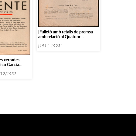
[Fulletó amb retalls de premsa
amb relació al Quatuor
Carembat]
[1911-1923]
res xerrades
rico Garcia
/12/1932