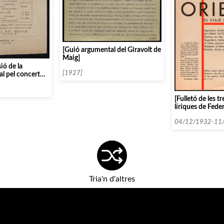
[Guió argumental del Giravolt de
Maig]
ió de la
[1927]
al pel concert
ice Ehlers]
[Fulletó de les t
líriques de Fede
Sanchiz]
04/12/1932-11
Tria'n d'altres