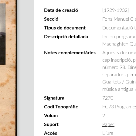
Data de creació
[1929-1932]
Secció
Fons Manuel Cla
Tipus de document
Documentació t
Descripció detallada
Inclou programes
Macnaghten Quar
Notes complementàries
Aquests documen
cap inscripció,
número 98. Dins
separadors per o
Quartets / Quint
música antigua /
Signatura
7270
Codi Topogràfic
FC73 Programes vio
Volum
2
Suport
Paper
Accés
Lliure