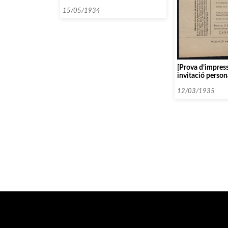
Kreisler]
15/05/1934
[Prova d’impress
invitació person
presentació d’Al
12/03/1935