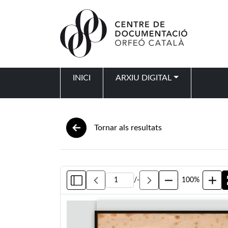
Vés al contingut
INICI
ARXIU DIGITAL
Navegació principal
Tornar als resultats
/
-
100%