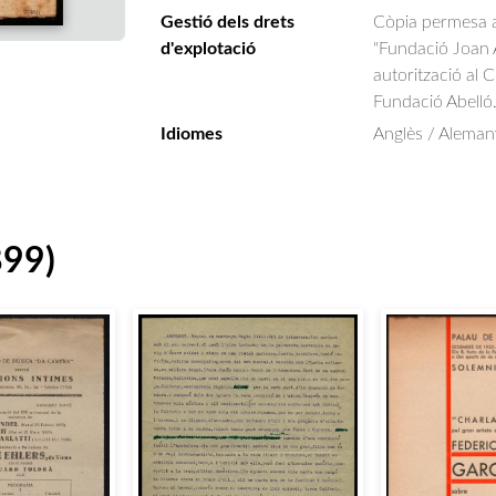
Gestió dels drets
Còpia permesa am
d'explotació
"Fundació Joan A
autorització al 
Fundació Abelló
Idiomes
Anglès / Aleman
899)