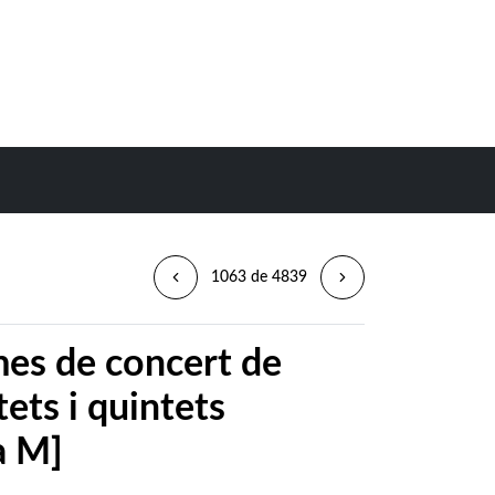
1063 de 4839
es de concert de
tets i quintets
a M]