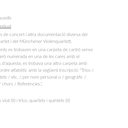
usells
extual
 de concert i altra documentació diversa del 
tet i del Münchener Violenquartett.
ts es trobaven en una carpeta de cartró sense
 però numerada en una de les cares amb el
 d'aquesta, es trobava una altra carpeta amb
rdre alfabètic amb la següent inscripció: "Trios /
ets / etc. / per nom personal o / geogràfic /
 chors / Referències.".
lí (II) i trios, quartets i quintets (II)