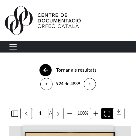
Vés al contingut
Navegació principal
Tornar als resultats
924 de 4839
/
-
100%