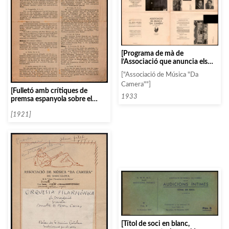
[Programa de mà de
l’Associació que anuncia els
primers concerts de la
["Associació de Música "Da
temporada 33-34 retallat]
Camera""]
[Fulletó amb crítiques de
1933
premsa espanyola sobre el
Rebner Quartett]
[1921]
[Títol de soci en blanc,