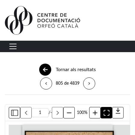
Vés al contingut
Navegació principal
Tornar als resultats
805 de 4839
/
-
100%