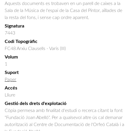
Aquests documents es trobaven en un parell de caixes a la
Sala de la Música de l'espai de la Casa del Pintor, aïllades de
la resta del fons, i sense cap ordre aparent.
Signatura
7443
Codi Topogràfic
FC48 Arxiu Clausells - Varis (III)
Volum
1
Suport
Paper
Accés
Lliure
Gestió dels drets d'explotació
Còpia permesa amb finalitat d'estudi o recerca citant la font
"Fundació Joan Abelló". Per a qualsevol altre ús cal demanar
autorització al Centre de Documentació de l'Orfeó Català i a