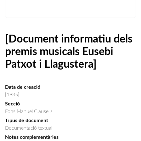
[Document informatiu dels
premis musicals Eusebi
Patxot i Llagustera]
Data de creació
[1935]
Secció
Fons Manuel Clausells
Tipus de document
Documentació textual
Notes complementàries