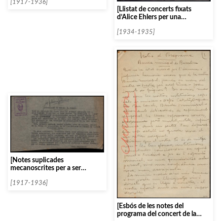
[1917-1936]
[Llistat de concerts fixats
d’Alice Ehlers per una
temporada]
[1934-1935]
[Notes suplicades
mecanoscrites per a ser
publicades]
[1917-1936]
[Esbós de les notes del
programa del concert de la