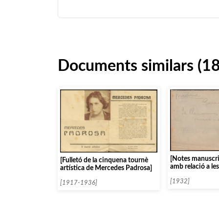
Documents similars (1
[Notes manuscrit
[Fulletó de la cinquena tournè
amb relació a le
artística de Mercedes Padrosa]
Federico Garcia
[1932]
[1917-1936]