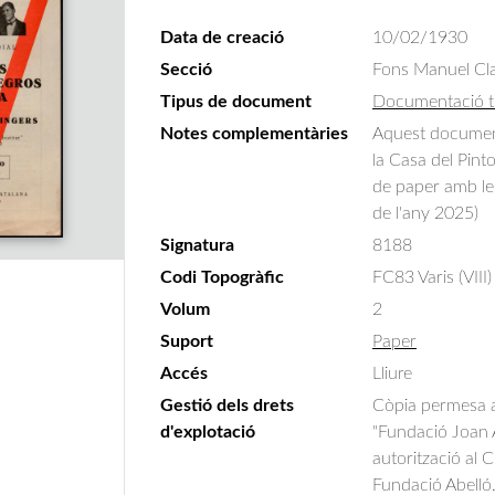
Data de creació
10/02/1930
Secció
Fons Manuel Cla
Tipus de document
Documentació t
Notes complementàries
Aquest document 
la Casa del Pint
de paper amb les
de l'any 2025)
Signatura
8188
Codi Topogràfic
FC83 Varis (VIII)
Volum
2
Suport
Paper
Accés
Lliure
Gestió dels drets
Còpia permesa am
d'explotació
"Fundació Joan A
autorització al 
Fundació Abelló