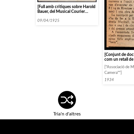
[Full amb crítiques sobre Harold
Bauer, del Musical Courier
Weekly Review of the World’s
Music]
09/04/1925
[Conjunt de do
com un retall de
renovació anual
["Associació de 
una notícia sobr
Camera""]
d’una beca per a
a l’Acadèmia Mar
1934
inventari de do
Tria'n d'altres