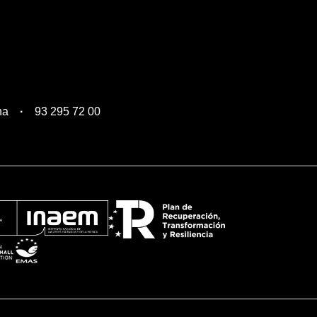
na
93 295 72 00