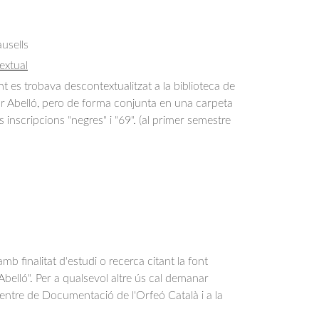
usells
extual
es trobava descontextualitzat a la biblioteca de
or Abelló, pero de forma conjunta en una carpeta
 inscripcions "negres" i "69". (al primer semestre
b finalitat d'estudi o recerca citant la font
belló". Per a qualsevol altre ús cal demanar
Centre de Documentació de l'Orfeó Català i a la
.