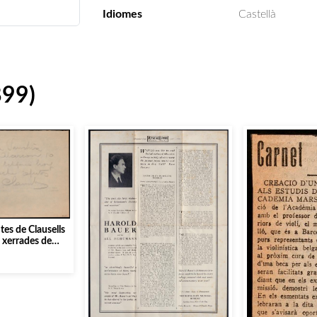
Idiomes
Castellà
899)
es de Clausells
s xerrades de
 Sanchiz]