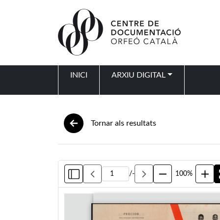
Vés al contingut
INICI
ARXIU DIGITAL
Navegació principal
Tornar als resultats
/
-
100%