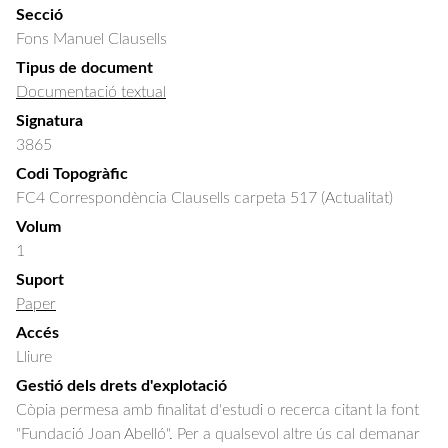
Secció
Fons Manuel Clausells
Tipus de document
Documentació textual
Signatura
3865
Codi Topogràfic
FC4 Correspondència Clausells carpeta 517 (Actualitat)
Volum
1
Suport
Paper
Accés
Lliure
Gestió dels drets d'explotació
Còpia permesa amb finalitat d'estudi o recerca citant la font
"Fundació Joan Abelló". Per a qualsevol altre ús cal demanar