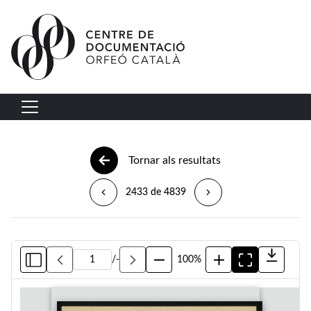
Vés al contingut
Navegació principal
Tornar als resultats
2433 de 4839
/
-
100%