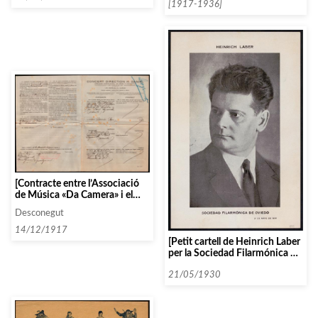
[1917-1936]
[Contracte entre l’Associació
de Música «Da Camera» i el
pianista Paul Loyonnet,
Desconegut
moderat per l’Agència Daniel]
14/12/1917
[Petit cartell de Heinrich Laber
per la Sociedad Filarmónica de
Oviedo]
21/05/1930