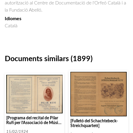
autorització al Centre de Documentació de l'Orfeó Català i a
la Fundació Abelló.
Idiomes
Català
Documents similars (1899)
[Programa del recital de Pilar
[Fulletó del Schachtebeck-
Rufí per l’Associació de Música
Streichquartett]
de Figueres]
15/02/1924