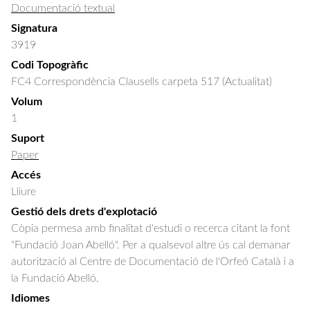
Documentació textual
Signatura
3919
Codi Topogràfic
FC4 Correspondència Clausells carpeta 517 (Actualitat)
Volum
1
Suport
Paper
Accés
Lliure
Gestió dels drets d'explotació
Còpia permesa amb finalitat d'estudi o recerca citant la font
"Fundació Joan Abelló". Per a qualsevol altre ús cal demanar
autorització al Centre de Documentació de l'Orfeó Català i a
la Fundació Abelló.
Idiomes