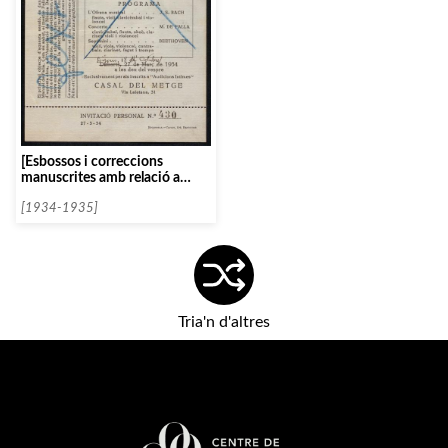
[Esbossos i correccions
manuscrites amb relació a
actuacions de Gregor
Piatigorsky]
[1934-1935]
Tria'n d'altres