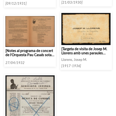
[21/03/1930]
[09/12/1931]
[Targeta de visita de Josep M.
[Notes al programa de concert
Llorens amb unes paraules
de l’Orquesta Pau Casals sota
manuscrites]
la direcció de Pau Casals i
Llorens, Josep M.
Baltasar Samper]
27/04/1932
[1917-1936]