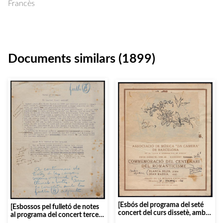
Francès
Documents similars (1899)
[Esbós del programa del seté
[Esbossos pel fulletó de notes
concert del curs dissetè, amb
al programa del concert tercer
noticiari]
del curs 1931-1932]