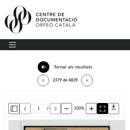
Vés al contingut
Navegació principal
Tornar als resultats
2379 de 4839
/
-
100%